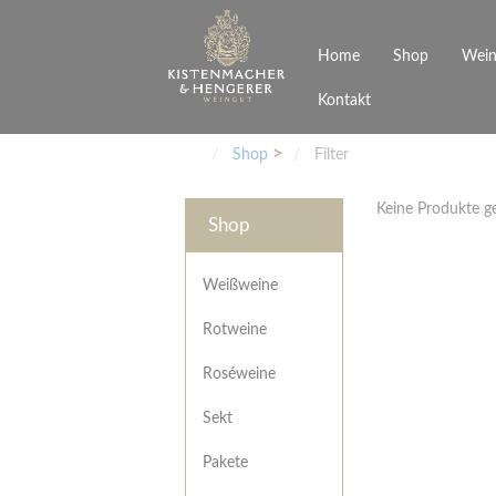
Home
Shop
Wein
Kontakt
Weinarten
Philosophie
Höchs
R
Junges Schwaben
Veranstaltungen
Shop
Filter
Weißweine
Rotweine
Keine Produkte 
Roséweine
Shop
Sekt
Pakete
Präsentkarton
Weißweine
Gutscheine
Rotweine
Besonderheiten
Roséweine
Sekt
Pakete