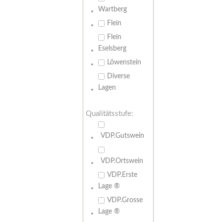
Wartberg
Flein
Flein
Eselsberg
Löwenstein
Diverse
Lagen
Qualitätsstufe:
VDP.Gutswein
VDP.Ortswein
VDP.Erste
Lage ®
VDP.Grosse
Lage ®