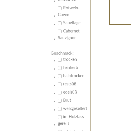
Rebsorten
Rotwein-
Cuvee
Sauvitage
Cabernet
Sauvignon
Geschmack:
trocken
feinherb
halbtrocken
restsüß
edelsüß
Brut
weißgekeltert
im Holzfass
gereift