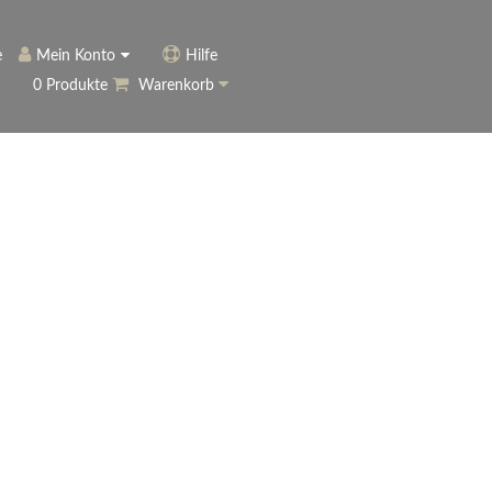
e
Mein Konto
Hilfe
0 Produkte
Warenkorb
ngerer
Historie
Anmelden
name vergessen?
vergessen?
Warenkorb anzeigen
ewsletter
eren (Neukunde)
r Newsletter
ter