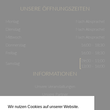
UNSERE ÖFFNUNGSZEITEN
Montag
Nach Absprache!
Dienstag
Nach Absprache!
Mittwoch
Nach Absprache!
Donnerstag
16:00 - 18:30
Freitag
16:00 - 18:30
09:00 - 11:00
Samstag
13:00 - 16:00
INFORMATIONEN
Unsere Veranstaltungen
Unsere Partner
Datenschutzerklärung
Wir nutzen Cookies auf unserer Website.