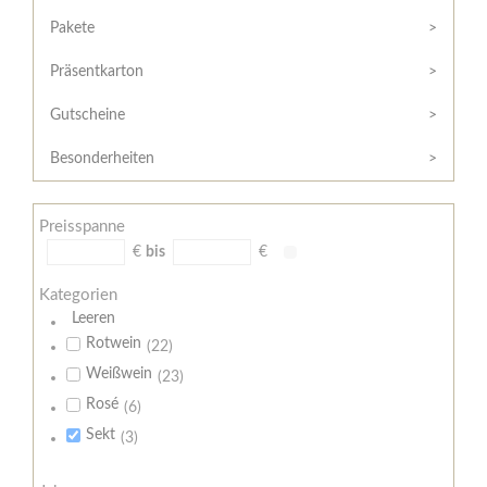
Hilfe
Kunde?
/
Pakete
Registrieren
Support
Präsentkarton
Meine
Widerrufsrecht
Bestellung
Gutscheine
Widerrufsformular
AGB
Besonderheiten
Lieferungs-
und
Preisspanne
Zahlungsbedingungen
€
bis
€
Kategorien
Leeren
Rotwein
(22)
Weißwein
(23)
Rosé
(6)
Sekt
(3)