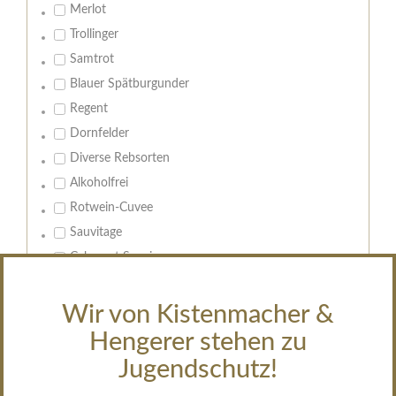
Merlot
Trollinger
Samtrot
Blauer Spätburgunder
Regent
Dornfelder
Diverse Rebsorten
Alkoholfrei
Rotwein-Cuvee
Sauvitage
Cabernet Sauvignon
Geschmack:
Wir von Kistenmacher &
trocken
Hengerer stehen zu
feinherb
Jugendschutz!
halbtrocken