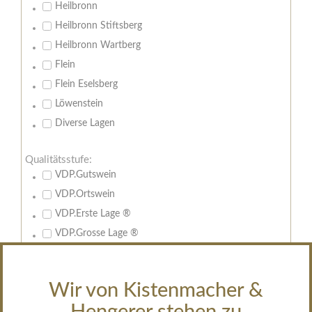
Heilbronn
Heilbronn Stiftsberg
Heilbronn Wartberg
Flein
Flein Eselsberg
Löwenstein
Diverse Lagen
Qualitätsstufe:
VDP.Gutswein
VDP.Ortswein
VDP.Erste Lage ®
VDP.Grosse Lage ®
Großes Gewächs
Feuer & Flamme
Wir von Kistenmacher &
Edelsüsse Spitzen
Sekt