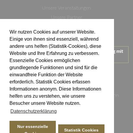
Unsere Veranstaltungen
Unsere Partner
Datenschutzerklärung
Wir nutzen Cookies auf unserer Website.
Impressum
Einige von ihnen sind essenziell, während
andere uns helfen (Statistik-Cookies), diese
Wir treten für einen verantwortungsvollen Umgang mit
Website und Ihre Erfahrung zu verbessern.
Alkohol ein.
Essenzielle Cookies ermöglichen
KONTAKT
grundlegende Funktionen und sind für die
einwandfreie Funktion der Website
erforderlich. Statistik Cookies erfassen
Weingut Kistenmacher & Hengerer
Informationen anonym. Diese Informationen
Eugen-Nägele-Straße 23-25, 74074 Heilbronn
helfen uns zu verstehen, wie unsere
Besucher unsere Website nutzen.
info@kistenmacher-hengerer.de
Datenschutzerklärung
Telefon: 07131 - 17 23 54
Telefax: 07131 - 17 23 50
Nur essenzielle
Statistik Cookies