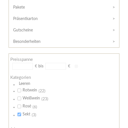
Hilfe
Kunde?
/
Pakete
Registrieren
Support
Präsentkarton
Meine
Widerrufsrecht
Bestellung
Gutscheine
Widerrufsformular
AGB
Besonderheiten
Lieferungs-
und
Preisspanne
Zahlungsbedingungen
€
bis
€
Kategorien
Leeren
Rotwein
(22)
Weißwein
(23)
Rosé
(6)
Sekt
(3)