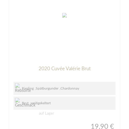
2020 Cuvée Valérie Brut
Riesling
,
Spätburgunder
,
Chardonnay
Brut
,
weißgekeltert
auf Lager
19,90 €