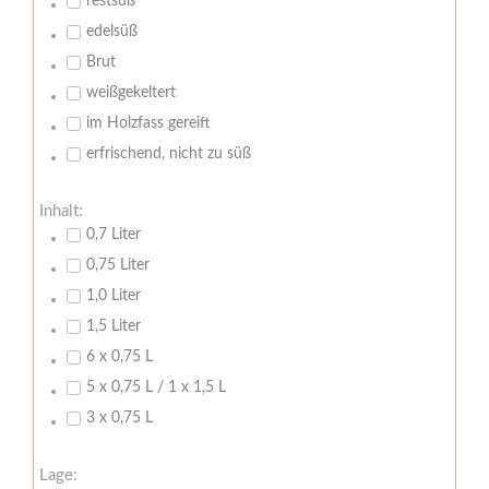
restsüß
edelsüß
Brut
weißgekeltert
im Holzfass gereift
erfrischend, nicht zu süß
Inhalt:
0,7 Liter
0,75 Liter
1,0 Liter
1,5 Liter
6 x 0,75 L
5 x 0,75 L / 1 x 1,5 L
3 x 0,75 L
Lage: