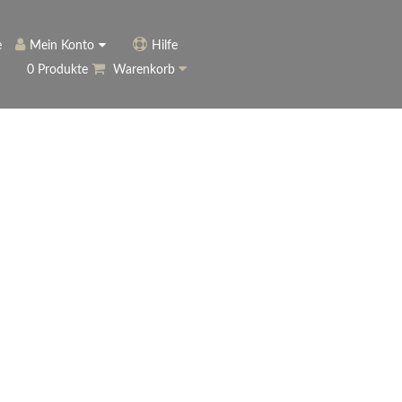
e
Mein Konto
Hilfe
0 Produkte
Warenkorb
ngerer
Historie
Anmelden
name vergessen?
vergessen?
Warenkorb anzeigen
ewsletter
eren (Neukunde)
r Newsletter
ter