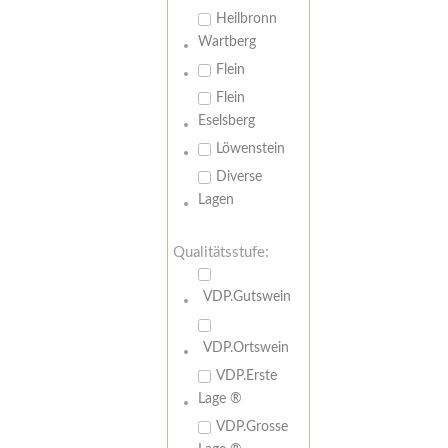
Heilbronn
Wartberg
Flein
Flein
Eselsberg
Löwenstein
Diverse
Lagen
Qualitätsstufe:
VDP.Gutswein
VDP.Ortswein
VDP.Erste
Lage ®
VDP.Grosse