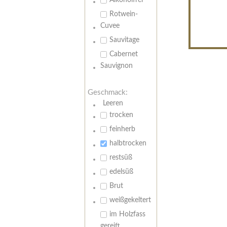
Alkoholfrei
Rotwein-
Cuvee
Sauvitage
Cabernet
Sauvignon
Geschmack:
Leeren
trocken
feinherb
halbtrocken
restsüß
edelsüß
Brut
weißgekeltert
im Holzfass
gereift