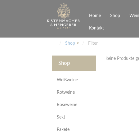
Home
Shop
Wein
Kontakt
Weinarten
Philosophie
Höchs
R
Junges Schwaben
Veranstaltungen
Shop
Filter
Weißweine
Rotweine
Keine Produkte 
Roséweine
Shop
Sekt
Pakete
Präsentkarton
Weißweine
Gutscheine
Rotweine
Besonderheiten
Roséweine
Sekt
Pakete