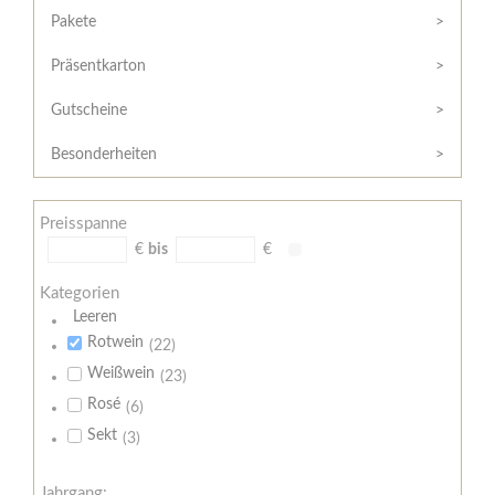
Hilfe
Kunde?
Pakete
/
Registrieren
Support
Präsentkarton
Meine
Widerrufsrecht
Bestellung
Gutscheine
Widerrufsformular
AGB
Besonderheiten
Lieferungs-
und
Preisspanne
Zahlungsbedingungen
€
bis
€
Kategorien
Leeren
Rotwein
(22)
Weißwein
(23)
Rosé
(6)
Sekt
(3)
Jahrgang: