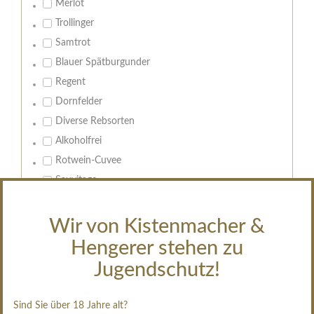
Merlot
Trollinger
Samtrot
Blauer Spätburgunder
Regent
Dornfelder
Diverse Rebsorten
Alkoholfrei
Rotwein-Cuvee
Sauvitage
Cabernet Sauvignon
Wir von Kistenmacher &
Geschmack:
Hengerer stehen zu
Leeren
Jugendschutz!
trocken
feinherb
Sind Sie über 18 Jahre alt?
halbtrocken