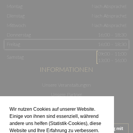
Montag
Nach Absprache!
Dienstag
Nach Absprache!
Mittwoch
Nach Absprache!
Donnerstag
16:00 - 18:30
Freitag
16:00 - 18:30
09:00 - 11:00
Samstag
13:00 - 16:00
INFORMATIONEN
Unsere Veranstaltungen
Unsere Partner
Datenschutzerklärung
Wir nutzen Cookies auf unserer Website.
Impressum
Einige von ihnen sind essenziell, während
andere uns helfen (Statistik-Cookies), diese
Wir treten für einen verantwortungsvollen Umgang mit
Website und Ihre Erfahrung zu verbessern.