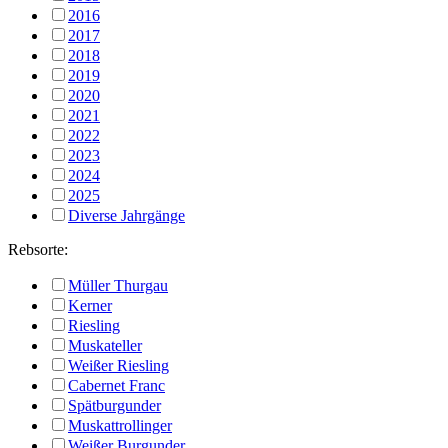
2016
2017
2018
2019
2020
2021
2022
2023
2024
2025
Diverse Jahrgänge
Rebsorte:
Müller Thurgau
Kerner
Riesling
Muskateller
Weißer Riesling
Cabernet Franc
Spätburgunder
Muskattrollinger
Weißer Burgunder