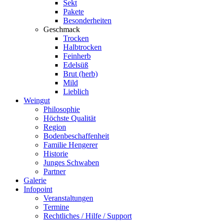
Sekt
Pakete
Besonderheiten
Geschmack
Trocken
Halbtrocken
Feinherb
Edelsüß
Brut (herb)
Mild
Lieblich
Weingut
Philosophie
Höchste Qualität
Region
Bodenbeschaffenheit
Familie Hengerer
Historie
Junges Schwaben
Partner
Galerie
Infopoint
Veranstaltungen
Termine
Rechtliches / Hilfe / Support