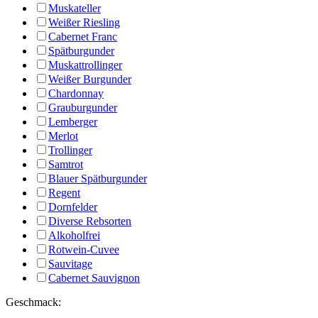
Muskateller
Weißer Riesling
Cabernet Franc
Spätburgunder
Muskattrollinger
Weißer Burgunder
Chardonnay
Grauburgunder
Lemberger
Merlot
Trollinger
Samtrot
Blauer Spätburgunder
Regent
Dornfelder
Diverse Rebsorten
Alkoholfrei
Rotwein-Cuvee
Sauvitage
Cabernet Sauvignon
Geschmack: