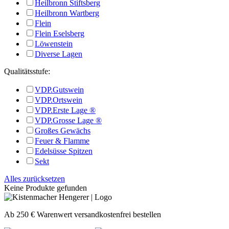
Heilbronn Stiftsberg
Heilbronn Wartberg
Flein
Flein Eselsberg
Löwenstein
Diverse Lagen
Qualitätsstufe:
VDP.Gutswein
VDP.Ortswein
VDP.Erste Lage ®
VDP.Grosse Lage ®
Großes Gewächs
Feuer & Flamme
Edelsüsse Spitzen
Sekt
Alles zurücksetzen
Keine Produkte gefunden
Ab 250 € Warenwert versandkostenfrei bestellen