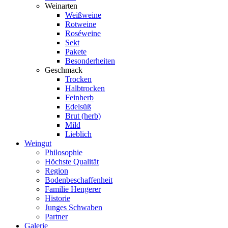
Weinarten
Weißweine
Rotweine
Roséweine
Sekt
Pakete
Besonderheiten
Geschmack
Trocken
Halbtrocken
Feinherb
Edelsüß
Brut (herb)
Mild
Lieblich
Weingut
Philosophie
Höchste Qualität
Region
Bodenbeschaffenheit
Familie Hengerer
Historie
Junges Schwaben
Partner
Galerie