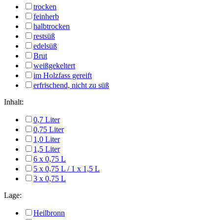
trocken
feinherb
halbtrocken
restsüß
edelsüß
Brut
weißgekeltert
im Holzfass gereift
erfrischend, nicht zu süß
Inhalt:
0,7 Liter
0,75 Liter
1,0 Liter
1,5 Liter
6 x 0,75 L
5 x 0,75 L / 1 x 1,5 L
3 x 0,75 L
Lage:
Heilbronn