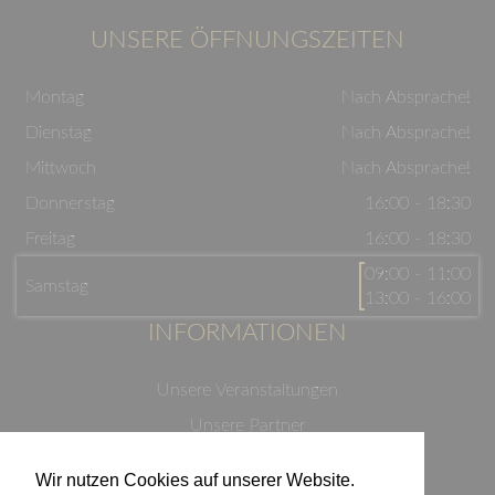
UNSERE ÖFFNUNGSZEITEN
Montag
Nach Absprache!
Dienstag
Nach Absprache!
Mittwoch
Nach Absprache!
Donnerstag
16:00 - 18:30
Freitag
16:00 - 18:30
09:00 - 11:00
Samstag
13:00 - 16:00
INFORMATIONEN
Unsere Veranstaltungen
Unsere Partner
Datenschutzerklärung
Wir nutzen Cookies auf unserer Website.