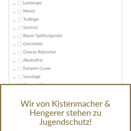
Lemberger
Merlot
Trollinger
Samtrot
Blauer Spätburgunder
Dornfelder
Diverse Rebsorten
Alkoholfrei
Rotwein-Cuvee
Sauvitage
Cabernet Sauvignon
Geschmack:
Wir von Kistenmacher &
trocken
Hengerer stehen zu
feinherb
Jugendschutz!
halbtrocken