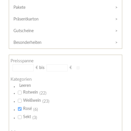
Hilfe
Kunde?
/
Pakete
Registrieren
Support
Präsentkarton
Meine
Widerrufsrecht
Bestellung
Gutscheine
Widerrufsformular
AGB
Besonderheiten
Lieferungs-
und
Preisspanne
Zahlungsbedingungen
€
bis
€
Kategorien
Leeren
Rotwein
(22)
Weißwein
(23)
Rosé
(6)
Sekt
(3)