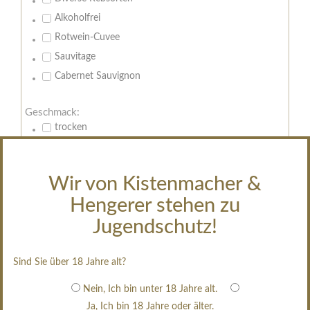
Alkoholfrei
Rotwein-Cuvee
Sauvitage
Cabernet Sauvignon
Geschmack:
trocken
feinherb
halbtrocken
Wir von Kistenmacher &
restsüß
Hengerer stehen zu
edelsüß
Jugendschutz!
Brut
weißgekeltert
Sind Sie über 18 Jahre alt?
im Holzfass gereift
erfrischend, nicht zu süß
Nein, Ich bin unter 18 Jahre alt.
Ja, Ich bin 18 Jahre oder älter.