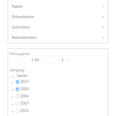
Hilfe
Kunde?
/
Pakete
Registrieren
Support
Präsentkarton
Meine
Widerrufsrecht
Bestellung
Gutscheine
Widerrufsformular
AGB
Besonderheiten
Lieferungs-
und
Preisspanne
Zahlungsbedingungen
€
bis
€
Jahrgang:
Leeren
2015
2020
2006
2007
2012