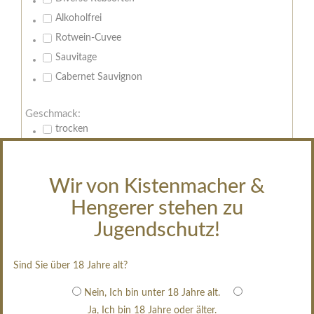
Alkoholfrei
Rotwein-Cuvee
Sauvitage
Cabernet Sauvignon
Geschmack:
trocken
feinherb
halbtrocken
Wir von Kistenmacher &
restsüß
Hengerer stehen zu
edelsüß
Jugendschutz!
Brut
weißgekeltert
Sind Sie über 18 Jahre alt?
im Holzfass gereift
erfrischend, nicht zu süß
Nein, Ich bin unter 18 Jahre alt.
Ja, Ich bin 18 Jahre oder älter.