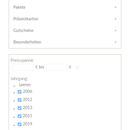
Hilfe
Kunde?
/
Pakete
Registrieren
Support
Präsentkarton
Meine
Widerrufsrecht
Bestellung
Gutscheine
Widerrufsformular
AGB
Besonderheiten
Lieferungs-
und
Preisspanne
Zahlungsbedingungen
€
bis
€
Jahrgang:
Leeren
2006
2012
2013
2015
2019