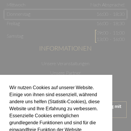
Mittwoch
Nach Absprache!
Donnerstag
16:00 - 18:30
Freitag
16:00 - 18:30
09:00 - 11:00
Samstag
13:00 - 16:00
INFORMATIONEN
Unsere Veranstaltungen
Unsere Partner
Datenschutzerklärung
Wir nutzen Cookies auf unserer Website.
Impressum
Einige von ihnen sind essenziell, während
andere uns helfen (Statistik-Cookies), diese
Wir treten für einen verantwortungsvollen Umgang mit
Website und Ihre Erfahrung zu verbessern.
Alkohol ein.
Essenzielle Cookies ermöglichen
KONTAKT
grundlegende Funktionen und sind für die
einwandfreie Funktion der Website