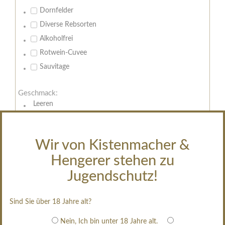
Dornfelder
Diverse Rebsorten
Alkoholfrei
Rotwein-Cuvee
Sauvitage
Geschmack:
Leeren
trocken
feinherb
Wir von Kistenmacher &
halbtrocken
Hengerer stehen zu
restsüß
edelsüß
Jugendschutz!
Brut
weißgekeltert
Sind Sie über 18 Jahre alt?
im Holzfass gereift
Nein, Ich bin unter 18 Jahre alt.