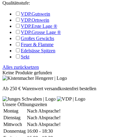
Qualitätsstufe:
VDP.Gutswein
VDP.Ortswein
VDP.Erste Lage ®
VDP.Grosse Lage ®
Großes Gewächs
Feuer & Flamme
Edelsüsse Spitzen
Sekt
Alles zurücksetzen
Keine Produkte gefunden
Ab 250 € Warenwert versandkostenfrei bestellen
Unsere Öffnungszeiten
Montag
Nach Absprache!
Dienstag
Nach Absprache!
Mittwoch
Nach Absprache!
Donnerstag
16:00 - 18:30