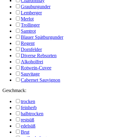
Chardonnay
Grauburgunder
Lemberger
Merlot
Trollinger
Samtrot
Blauer Spätburgunder
Regent
Dornfelder
Diverse Rebsorten
Alkoholfrei
Rotwein-Cuvee
Sauvitage
Cabernet Sauvignon
Geschmack:
trocken
feinherb
halbtrocken
restsüß
edelsüß
Brut