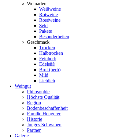
Weinarten
Weißweine
Rotweine
Roséweine
Sekt
Pakete
Besonderheiten
Geschmack
Trocken
Halbtrocken
Feinherb
Edelsüß
Brut (herb)
Mild
Lieblich
Weingut
Philosophie
Höchste Qualität
Region
Bodenbeschaffenheit
Familie Hengerer
Historie
Junges Schwaben
Partner
Galerie