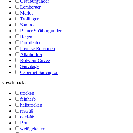
Grauburgunder
Lemberger
Merlot
Trollinger
Samtrot
Blauer Spätburgunder
Regent
Dornfelder
Diverse Rebsorten
Alkoholfrei
Rotwein-Cuvee
Sauvitage
Cabernet Sauvignon
Geschmack:
trocken
feinherb
halbtrocken
restsüß
edelsüß
Brut
weißgekeltert