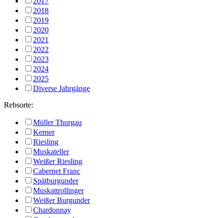
2017
2018
2019
2020
2021
2022
2023
2024
2025
Diverse Jahrgänge
Rebsorte:
Müller Thurgau
Kerner
Riesling
Muskateller
Weißer Riesling
Cabernet Franc
Spätburgunder
Muskattrollinger
Weißer Burgunder
Chardonnay