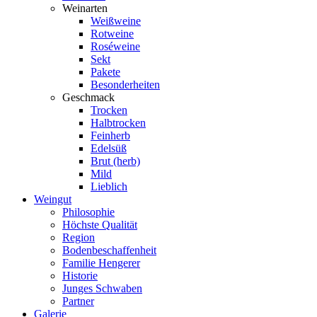
Weinarten
Weißweine
Rotweine
Roséweine
Sekt
Pakete
Besonderheiten
Geschmack
Trocken
Halbtrocken
Feinherb
Edelsüß
Brut (herb)
Mild
Lieblich
Weingut
Philosophie
Höchste Qualität
Region
Bodenbeschaffenheit
Familie Hengerer
Historie
Junges Schwaben
Partner
Galerie