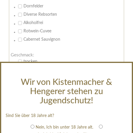
Dornfelder
Diverse Rebsorten
Alkoholfrei
Rotwein-Cuvee
Cabernet Sauvignon
Geschmack:
trocken
feinherb
halbtrocken
Wir von Kistenmacher &
restsüß
Hengerer stehen zu
edelsüß
Jugendschutz!
Brut
weißgekeltert
Sind Sie über 18 Jahre alt?
im Holzfass gereift
Nein, Ich bin unter 18 Jahre alt.
erfrischend, nicht zu süß