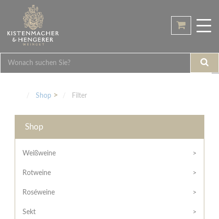
Home
Tog
Shop
nav
Übersicht
Weingut
Weinarten
Philosophie
Galerie
Weißweine
Geschmack
Höchste
Infopoint
Rotweine
Trocken
Qualität
Shop
Filter
Roséweine
Halbtrocken
Veranstaltungen
Region
Einblick
Sekt
Feinherb
Termine
Shop
Bodenbeschaffenheit
Kontakt
Pakete
Edelsüß
Rechtliches
Familie
Mein
/
Hengerer
Weißweine
Besonderheiten
Brut
Konto
Hilfe
(herb)
Historie
Rotweine
/
Hilfe
Anmelden
Mild
Junges
Support
Roséweine
Schwaben
Lieblich
Rechtliches
Noch
/
kein
Partner
Sekt