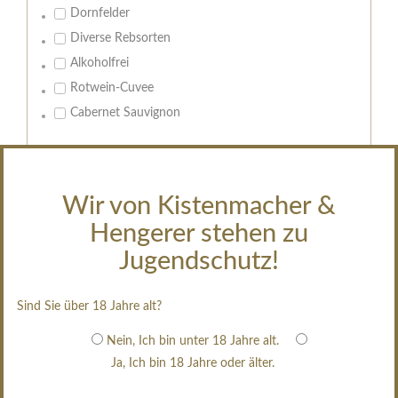
Dornfelder
Diverse Rebsorten
Alkoholfrei
Rotwein-Cuvee
Cabernet Sauvignon
Geschmack:
trocken
Wir von Kistenmacher &
feinherb
Hengerer stehen zu
halbtrocken
restsüß
Jugendschutz!
edelsüß
Brut
Sind Sie über 18 Jahre alt?
weißgekeltert
Nein, Ich bin unter 18 Jahre alt.
im Holzfass gereift
Ja, Ich bin 18 Jahre oder älter.
erfrischend, nicht zu süß