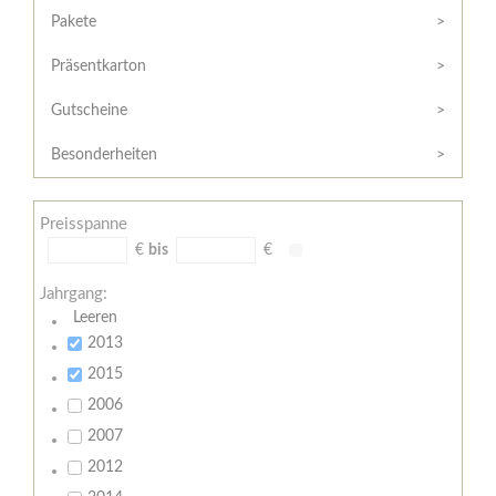
Hilfe
Kunde?
Pakete
/
Registrieren
Support
Präsentkarton
Meine
Widerrufsrecht
Bestellung
Gutscheine
Widerrufsformular
AGB
Besonderheiten
Lieferungs-
und
Preisspanne
Zahlungsbedingungen
€
bis
€
Jahrgang:
Leeren
2013
2015
2006
2007
2012