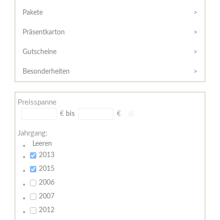
Hilfe
Kunde?
/
Pakete
Registrieren
Support
Präsentkarton
Meine
Widerrufsrecht
Bestellung
Gutscheine
Widerrufsformular
AGB
Besonderheiten
Lieferungs-
und
Preisspanne
Zahlungsbedingungen
€
bis
€
Jahrgang:
Leeren
2013
2015
2006
2007
2012