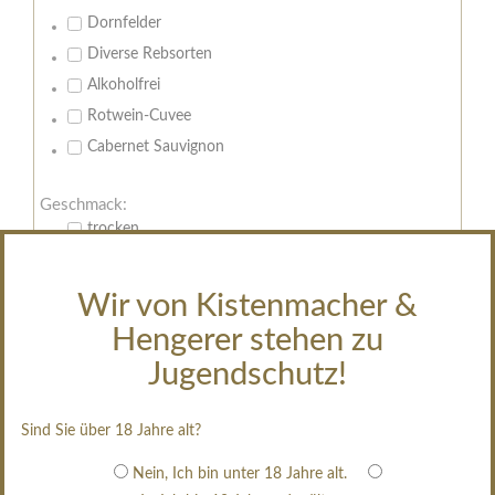
Dornfelder
Diverse Rebsorten
Alkoholfrei
Rotwein-Cuvee
Cabernet Sauvignon
Geschmack:
trocken
feinherb
halbtrocken
Wir von Kistenmacher &
restsüß
Hengerer stehen zu
edelsüß
Jugendschutz!
Brut
weißgekeltert
Sind Sie über 18 Jahre alt?
im Holzfass gereift
Nein, Ich bin unter 18 Jahre alt.
erfrischend, nicht zu süß