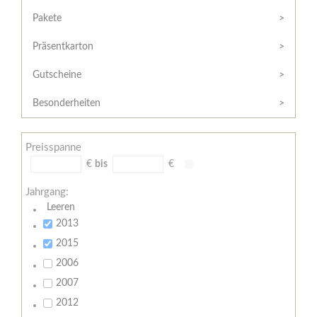
Hilfe
Kunde?
/
Pakete
Registrieren
Support
Präsentkarton
Meine
Widerrufsrecht
Bestellung
Gutscheine
Widerrufsformular
AGB
Besonderheiten
Lieferungs-
und
Preisspanne
Zahlungsbedingungen
€
bis
€
Jahrgang:
Leeren
2013
2015
2006
2007
2012