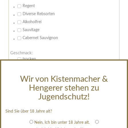
Regent
Diverse Rebsorten
Alkoholfrei
Sauvitage
Cabernet Sauvignon
Geschmack:
trocken
feinherb
halbtrocken
Wir von Kistenmacher &
restsüß
Hengerer stehen zu
edelsüß
Jugendschutz!
Brut
weißgekeltert
Sind Sie über 18 Jahre alt?
im Holzfass gereift
Nein, Ich bin unter 18 Jahre alt.
erfrischend, nicht zu süß