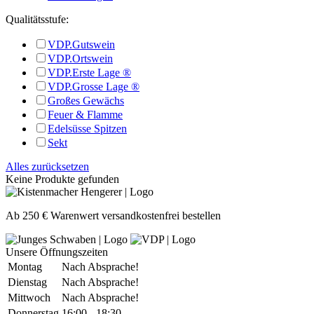
Qualitätsstufe:
VDP.Gutswein
VDP.Ortswein
VDP.Erste Lage ®
VDP.Grosse Lage ®
Großes Gewächs
Feuer & Flamme
Edelsüsse Spitzen
Sekt
Alles zurücksetzen
Keine Produkte gefunden
Ab 250 € Warenwert versandkostenfrei bestellen
Unsere Öffnungszeiten
Montag
Nach Absprache!
Dienstag
Nach Absprache!
Mittwoch
Nach Absprache!
Donnerstag
16:00 - 18:30