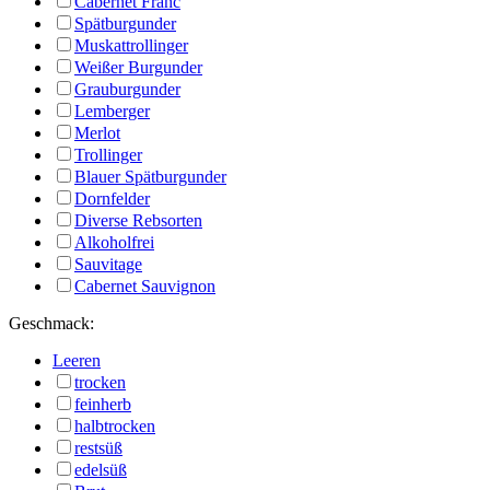
Cabernet Franc
Spätburgunder
Muskattrollinger
Weißer Burgunder
Grauburgunder
Lemberger
Merlot
Trollinger
Blauer Spätburgunder
Dornfelder
Diverse Rebsorten
Alkoholfrei
Sauvitage
Cabernet Sauvignon
Geschmack:
Leeren
trocken
feinherb
halbtrocken
restsüß
edelsüß