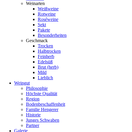
Weinarten
Weißweine
Rotweine
Roséweine
Sekt
Pakete
Besonderheiten
Geschmack
Trocken
Halbtrocken
Feinherb
Edelsüß
Brut (herb)
Mild
Lieblich
Weingut
Philosophie
Höchste Qualität
Region
Bodenbeschaffenheit
Familie Hengerer
Historie
Junges Schwaben
Partner
Galerie