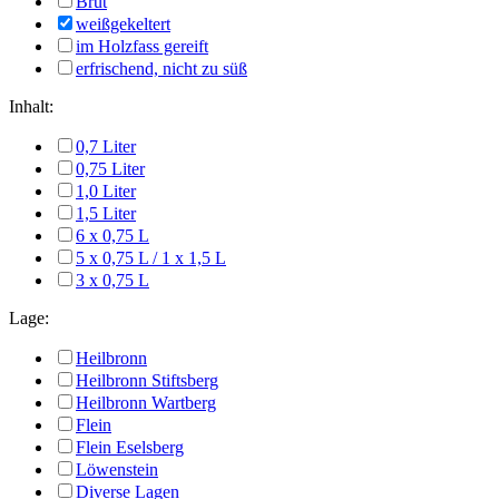
Brut
weißgekeltert
im Holzfass gereift
erfrischend, nicht zu süß
Inhalt:
0,7 Liter
0,75 Liter
1,0 Liter
1,5 Liter
6 x 0,75 L
5 x 0,75 L / 1 x 1,5 L
3 x 0,75 L
Lage:
Heilbronn
Heilbronn Stiftsberg
Heilbronn Wartberg
Flein
Flein Eselsberg
Löwenstein
Diverse Lagen