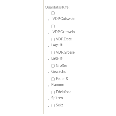
Qualitätsstufe:
VDP.Gutswein
VDP.Ortswein
VDP.Erste
Lage ®
VDP.Grosse
Lage ®
Großes
Gewächs
Feuer &
Flamme
Edelsüsse
Spitzen
Sekt