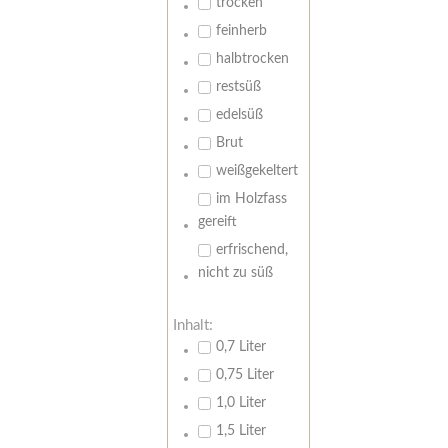
trocken
feinherb
halbtrocken
restsüß
edelsüß
Brut
weißgekeltert
im Holzfass
gereift
erfrischend,
nicht zu süß
Inhalt:
0,7 Liter
0,75 Liter
1,0 Liter
1,5 Liter