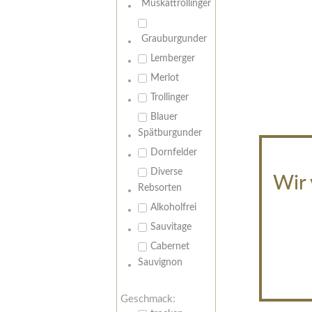
Muskattrollinger
Grauburgunder
Lemberger
Merlot
Trollinger
Blauer
Spätburgunder
Dornfelder
Diverse
Wir 
Rebsorten
Alkoholfrei
Sauvitage
Cabernet
Sauvignon
Geschmack: