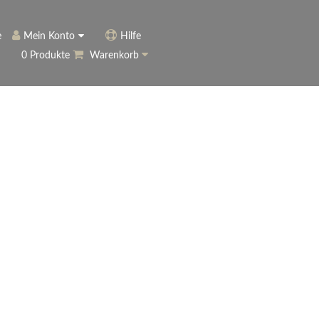
e
Mein Konto
Hilfe
0 Produkte
Warenkorb
ngerer
Historie
Anmelden
name vergessen?
vergessen?
Warenkorb anzeigen
ewsletter
eren (Neukunde)
r Newsletter
ter