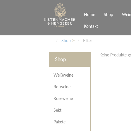
Home
Shop
Wein
Kontakt
Weinarten
Philosophie
Höchs
R
Junges Schwaben
Veranstaltungen
Shop
Filter
Weißweine
Rotweine
Keine Produkte 
Roséweine
Shop
Sekt
Pakete
Präsentkarton
Weißweine
Gutscheine
Rotweine
Besonderheiten
Roséweine
Sekt
Pakete