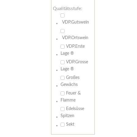
Qualitätsstufe:
VDP.Gutswein
VDP.Ortswein
VDP.Erste
Lage ®
VDP.Grosse
Lage ®
Großes
Gewächs
Feuer &
Flamme
Edelsüsse
Spitzen
Sekt