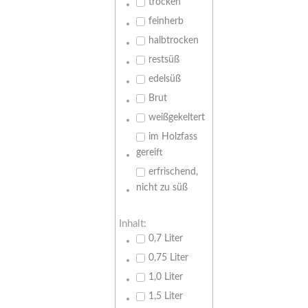
trocken
feinherb
halbtrocken
restsüß
edelsüß
Brut
weißgekeltert
im Holzfass
gereift
erfrischend,
nicht zu süß
Inhalt:
0,7 Liter
0,75 Liter
1,0 Liter
1,5 Liter