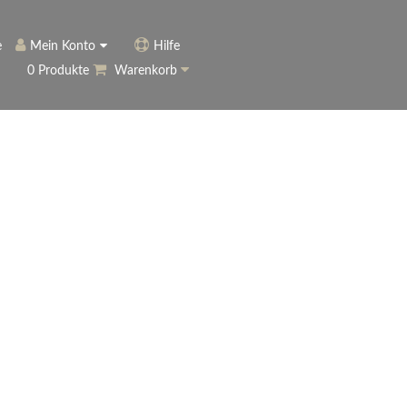
e
Mein Konto
Hilfe
0 Produkte
Warenkorb
ngerer
Historie
Anmelden
name vergessen?
vergessen?
Warenkorb anzeigen
ewsletter
eren (Neukunde)
r Newsletter
ter