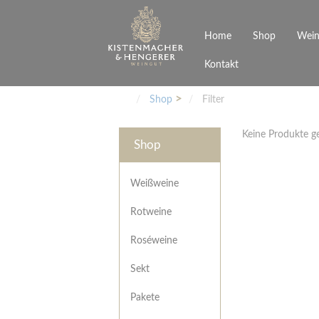
Home
Shop
Wein
Kontakt
Weinarten
Philosophie
Höchs
R
Junges Schwaben
Veranstaltungen
Shop
Filter
Weißweine
Rotweine
Keine Produkte 
Roséweine
Shop
Sekt
Pakete
Präsentkarton
Weißweine
Gutscheine
Rotweine
Besonderheiten
Roséweine
Sekt
Pakete