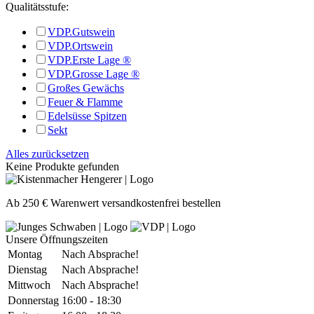
Qualitätsstufe:
VDP.Gutswein
VDP.Ortswein
VDP.Erste Lage ®
VDP.Grosse Lage ®
Großes Gewächs
Feuer & Flamme
Edelsüsse Spitzen
Sekt
Alles zurücksetzen
Keine Produkte gefunden
Ab 250 € Warenwert versandkostenfrei bestellen
Unsere Öffnungszeiten
Montag
Nach Absprache!
Dienstag
Nach Absprache!
Mittwoch
Nach Absprache!
Donnerstag
16:00 - 18:30