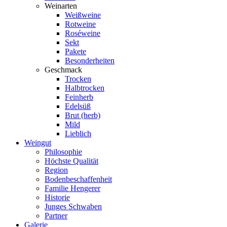
Weinarten
Weißweine
Rotweine
Roséweine
Sekt
Pakete
Besonderheiten
Geschmack
Trocken
Halbtrocken
Feinherb
Edelsüß
Brut (herb)
Mild
Lieblich
Weingut
Philosophie
Höchste Qualität
Region
Bodenbeschaffenheit
Familie Hengerer
Historie
Junges Schwaben
Partner
Galerie