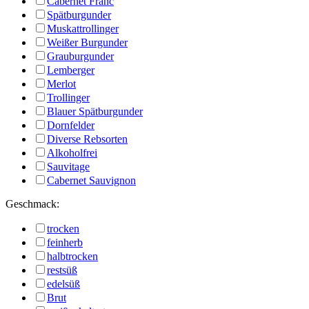
Cabernet Franc
Spätburgunder
Muskattrollinger
Weißer Burgunder
Grauburgunder
Lemberger
Merlot
Trollinger
Blauer Spätburgunder
Dornfelder
Diverse Rebsorten
Alkoholfrei
Sauvitage
Cabernet Sauvignon
Geschmack:
trocken
feinherb
halbtrocken
restsüß
edelsüß
Brut