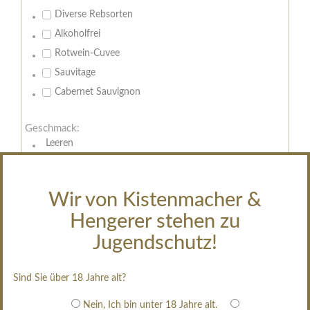
Diverse Rebsorten
Alkoholfrei
Rotwein-Cuvee
Sauvitage
Cabernet Sauvignon
Geschmack:
Leeren
trocken
feinherb
Wir von Kistenmacher &
halbtrocken
Hengerer stehen zu
restsüß
edelsüß
Jugendschutz!
Brut
weißgekeltert
Sind Sie über 18 Jahre alt?
im Holzfass gereift
Nein, Ich bin unter 18 Jahre alt.