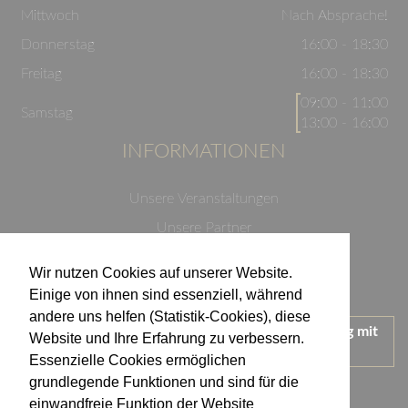
Mittwoch
Nach Absprache!
Donnerstag
16:00 - 18:30
Freitag
16:00 - 18:30
09:00 - 11:00
Samstag
13:00 - 16:00
INFORMATIONEN
Unsere Veranstaltungen
Unsere Partner
Datenschutzerklärung
Wir nutzen Cookies auf unserer Website.
Impressum
Einige von ihnen sind essenziell, während
andere uns helfen (Statistik-Cookies), diese
Wir treten für einen verantwortungsvollen Umgang mit
Website und Ihre Erfahrung zu verbessern.
Alkohol ein.
Essenzielle Cookies ermöglichen
KONTAKT
grundlegende Funktionen und sind für die
einwandfreie Funktion der Website