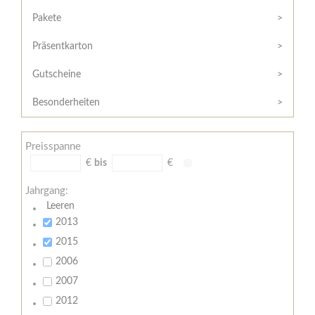
Hilfe
Kunde?
/
Pakete
Registrieren
Support
Präsentkarton
Meine
Widerrufsrecht
Bestellung
Gutscheine
Widerrufsformular
AGB
Besonderheiten
Lieferungs-
und
Preisspanne
Zahlungsbedingungen
€
bis
€
Jahrgang:
Leeren
2013
2015
2006
2007
2012