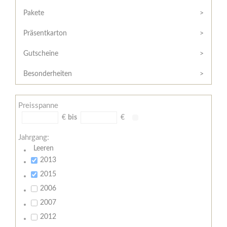
Hilfe
Kunde?
/
Pakete
Registrieren
Support
Präsentkarton
Meine
Widerrufsrecht
Bestellung
Gutscheine
Widerrufsformular
AGB
Besonderheiten
Lieferungs-
und
Preisspanne
Zahlungsbedingungen
€
bis
€
Jahrgang:
Leeren
2013
2015
2006
2007
2012