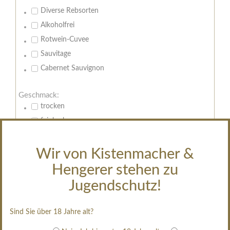
Diverse Rebsorten
Alkoholfrei
Rotwein-Cuvee
Sauvitage
Cabernet Sauvignon
Geschmack:
trocken
feinherb
halbtrocken
restsüß
Wir von Kistenmacher &
edelsüß
Hengerer stehen zu
Brut
Jugendschutz!
weißgekeltert
im Holzfass gereift
Sind Sie über 18 Jahre alt?
erfrischend, nicht zu süß