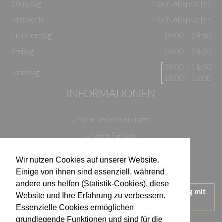
Dienstag
Nach Absprache!
Mittwoch
Nach Absprache!
Donnerstag
16:00 - 18:30
Freitag
16:00 - 18:30
09:00 - 11:00
Samstag
13:00 - 16:00
INFORMATIONEN
Unsere Veranstaltungen
Unsere Partner
Datenschutzerklärung
Wir nutzen Cookies auf unserer Website.
Impressum
Einige von ihnen sind essenziell, während
andere uns helfen (Statistik-Cookies), diese
Wir treten für einen verantwortungsvollen Umgang mit
Website und Ihre Erfahrung zu verbessern.
Alkohol ein.
Essenzielle Cookies ermöglichen
KONTAKT
grundlegende Funktionen und sind für die