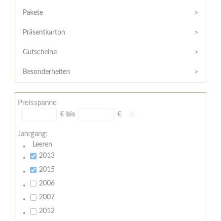
Hilfe
Kunde?
/
Pakete
Registrieren
Support
Präsentkarton
Meine
Widerrufsrecht
Bestellung
Gutscheine
Widerrufsformular
AGB
Besonderheiten
Lieferungs-
und
Preisspanne
Zahlungsbedingungen
€
bis
€
Jahrgang:
Leeren
2013
2015
2006
2007
2012