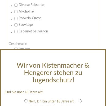
Diverse Rebsorten
Alkoholfrei
Rotwein-Cuvee
Sauvitage
Cabernet Sauvignon
Geschmack:
trocken
feinherb
halbtrocken
Wir von Kistenmacher &
restsüß
Hengerer stehen zu
edelsüß
Jugendschutz!
Brut
weißgekeltert
Sind Sie über 18 Jahre alt?
im Holzfass gereift
Nein, Ich bin unter 18 Jahre alt.
erfrischend, nicht zu süß