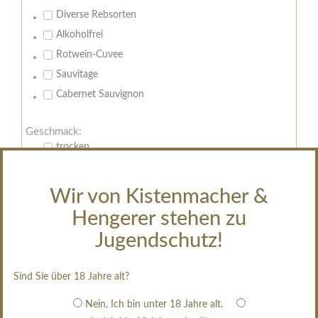
Diverse Rebsorten
Alkoholfrei
Rotwein-Cuvee
Sauvitage
Cabernet Sauvignon
Geschmack:
trocken
feinherb
halbtrocken
Wir von Kistenmacher &
restsüß
Hengerer stehen zu
edelsüß
Jugendschutz!
Brut
weißgekeltert
Sind Sie über 18 Jahre alt?
im Holzfass gereift
Nein, Ich bin unter 18 Jahre alt.
erfrischend, nicht zu süß