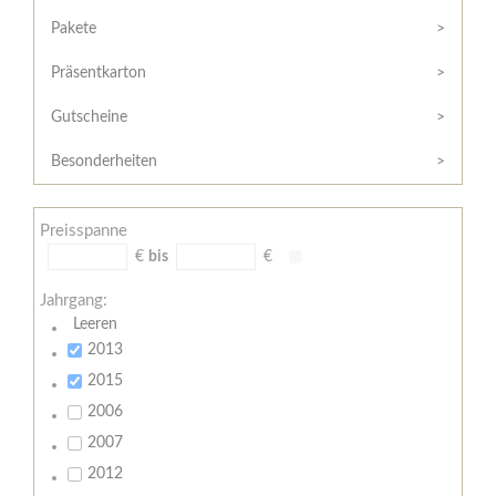
Hilfe
Kunde?
/
Pakete
Registrieren
Support
Präsentkarton
Meine
Widerrufsrecht
Bestellung
Gutscheine
Widerrufsformular
AGB
Besonderheiten
Lieferungs-
und
Preisspanne
Zahlungsbedingungen
€
bis
€
Jahrgang:
Leeren
2013
2015
2006
2007
2012