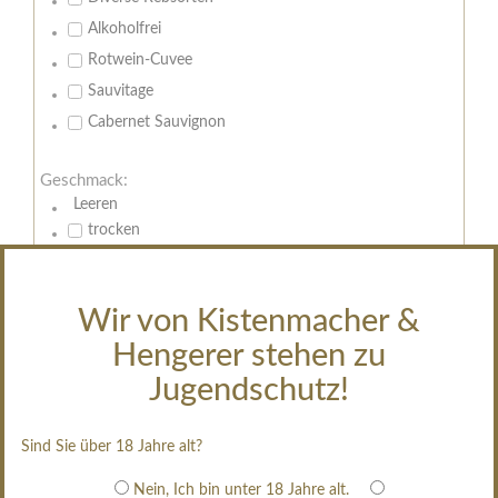
Alkoholfrei
Rotwein-Cuvee
Sauvitage
Cabernet Sauvignon
Geschmack:
Leeren
trocken
feinherb
halbtrocken
Wir von Kistenmacher &
restsüß
Hengerer stehen zu
edelsüß
Jugendschutz!
Brut
weißgekeltert
Sind Sie über 18 Jahre alt?
im Holzfass gereift
erfrischend, nicht zu süß
Nein, Ich bin unter 18 Jahre alt.