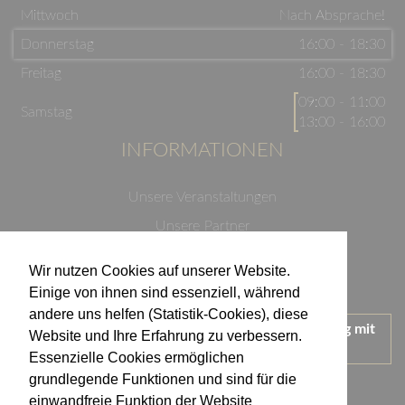
Mittwoch
Nach Absprache!
Donnerstag
16:00 - 18:30
Freitag
16:00 - 18:30
09:00 - 11:00
Samstag
13:00 - 16:00
INFORMATIONEN
Unsere Veranstaltungen
Unsere Partner
Datenschutzerklärung
Wir nutzen Cookies auf unserer Website.
Impressum
Einige von ihnen sind essenziell, während
andere uns helfen (Statistik-Cookies), diese
Wir treten für einen verantwortungsvollen Umgang mit
Website und Ihre Erfahrung zu verbessern.
Alkohol ein.
Essenzielle Cookies ermöglichen
KONTAKT
grundlegende Funktionen und sind für die
einwandfreie Funktion der Website