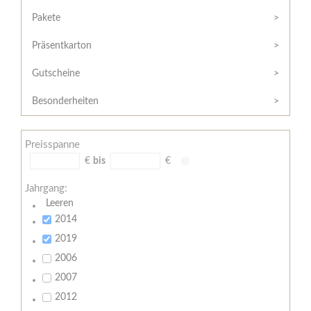
Hilfe
Kunde?
/
Pakete
Registrieren
Support
Präsentkarton
Meine
Widerrufsrecht
Bestellung
Gutscheine
Widerrufsformular
AGB
Besonderheiten
Lieferungs-
und
Preisspanne
Zahlungsbedingungen
€
bis
€
Jahrgang:
Leeren
2014
2019
2006
2007
2012