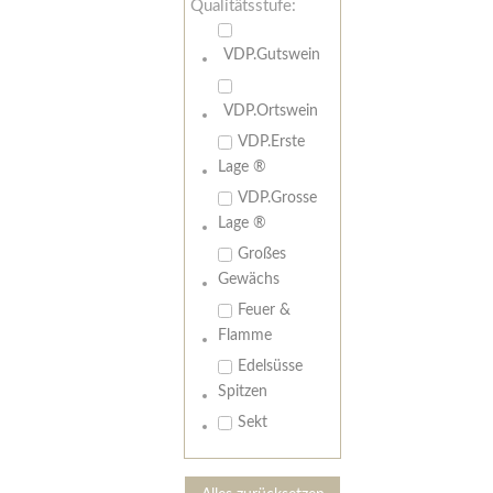
Qualitätsstufe:
VDP.Gutswein
VDP.Ortswein
VDP.Erste
Lage ®
VDP.Grosse
Lage ®
Großes
Gewächs
Feuer &
Flamme
Edelsüsse
Spitzen
Sekt