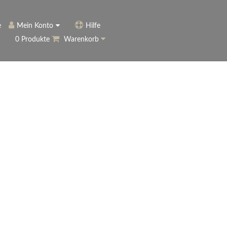
e
Mein Konto
Hilfe
0 Produkte
Warenkorb
ngerer
Historie
Anmelden
name vergessen?
vergessen?
Warenkorb anzeigen
ewsletter
eren (Neukunde)
r Newsletter
ter