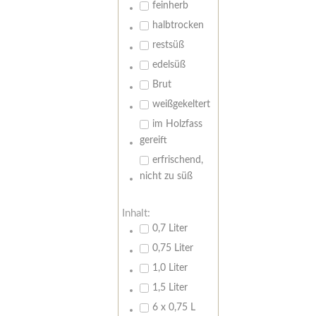
feinherb
halbtrocken
restsüß
edelsüß
Brut
weißgekeltert
im Holzfass
gereift
erfrischend,
nicht zu süß
Inhalt:
0,7 Liter
0,75 Liter
1,0 Liter
1,5 Liter
6 x 0,75 L