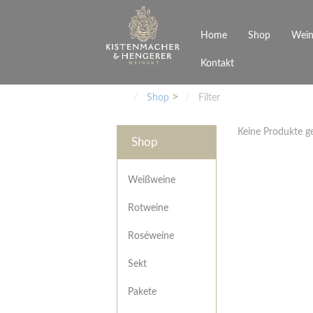
Home
Shop
Wein
Kontakt
Weinarten
Philosophie
Höchs
R
Junges Schwaben
Veranstaltungen
Shop
Filter
Weißweine
Rotweine
Keine Produkte 
Roséweine
Shop
Sekt
Pakete
Präsentkarton
Weißweine
Gutscheine
Rotweine
Besonderheiten
Roséweine
Sekt
Pakete