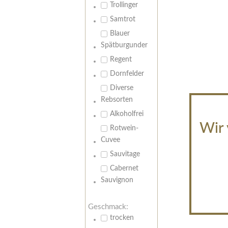
Trollinger
Samtrot
Blauer
Spätburgunder
Regent
Dornfelder
Diverse
Rebsorten
Alkoholfrei
Wir 
Rotwein-
Cuvee
Sauvitage
Cabernet
Sauvignon
Geschmack:
trocken