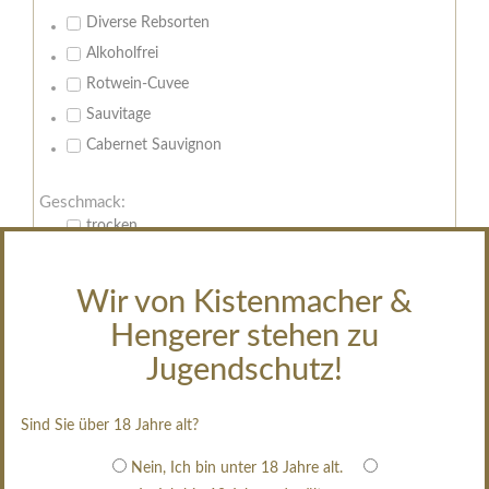
Diverse Rebsorten
Alkoholfrei
Rotwein-Cuvee
Sauvitage
Cabernet Sauvignon
Geschmack:
trocken
feinherb
halbtrocken
Wir von Kistenmacher &
restsüß
Hengerer stehen zu
edelsüß
Jugendschutz!
Brut
weißgekeltert
Sind Sie über 18 Jahre alt?
im Holzfass gereift
Nein, Ich bin unter 18 Jahre alt.
erfrischend, nicht zu süß