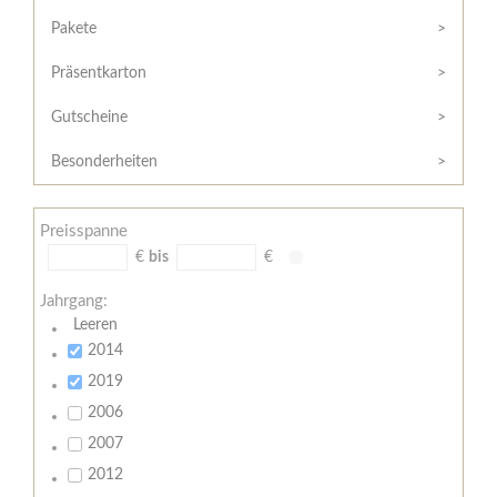
Hilfe
Kunde?
/
Pakete
Registrieren
Support
Präsentkarton
Meine
Widerrufsrecht
Bestellung
Gutscheine
Widerrufsformular
AGB
Besonderheiten
Lieferungs-
und
Preisspanne
Zahlungsbedingungen
€
bis
€
Jahrgang:
Leeren
2014
2019
2006
2007
2012