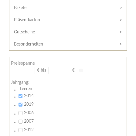
Hilfe
Kunde?
/
Pakete
Registrieren
Support
Präsentkarton
Meine
Widerrufsrecht
Bestellung
Gutscheine
Widerrufsformular
AGB
Besonderheiten
Lieferungs-
und
Preisspanne
Zahlungsbedingungen
€
bis
€
Jahrgang:
Leeren
2014
2019
2006
2007
2012