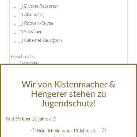
Diverse Rebsorten
Alkoholfrei
Rotwein-Cuvee
Sauvitage
Cabernet Sauvignon
Geschmack:
trocken
feinherb
halbtrocken
Wir von Kistenmacher &
restsüß
Hengerer stehen zu
edelsüß
Jugendschutz!
Brut
weißgekeltert
Sind Sie über 18 Jahre alt?
im Holzfass gereift
Nein, Ich bin unter 18 Jahre alt.
erfrischend, nicht zu süß