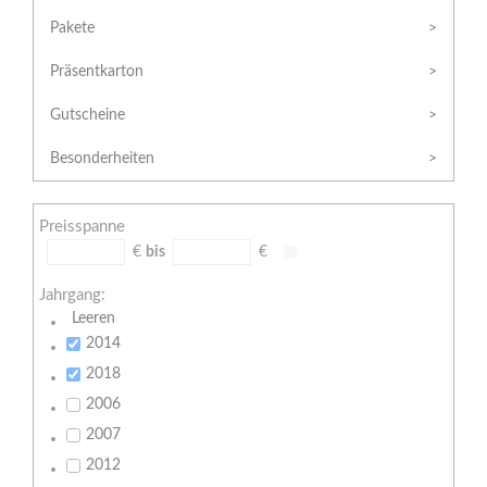
Hilfe
Kunde?
/
Pakete
Registrieren
Support
Präsentkarton
Meine
Widerrufsrecht
Bestellung
Gutscheine
Widerrufsformular
AGB
Besonderheiten
Lieferungs-
und
Preisspanne
Zahlungsbedingungen
€
bis
€
Jahrgang:
Leeren
2014
2018
2006
2007
2012