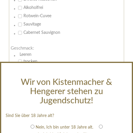
Alkoholfrei
Rotwein-Cuvee
Sauvitage
Cabernet Sauvignon
Geschmack:
Leeren
trocken
feinherb
halbtrocken
Wir von Kistenmacher &
restsüß
Hengerer stehen zu
edelsüß
Jugendschutz!
Brut
weißgekeltert
Sind Sie über 18 Jahre alt?
im Holzfass gereift
Nein, Ich bin unter 18 Jahre alt.
erfrischend, nicht zu süß