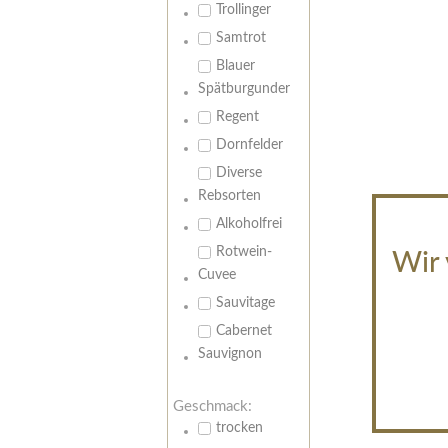
Trollinger
Samtrot
Blauer
Spätburgunder
Regent
Dornfelder
Diverse
Rebsorten
Alkoholfrei
Rotwein-
Wir 
Cuvee
Sauvitage
Cabernet
Sauvignon
Geschmack:
trocken