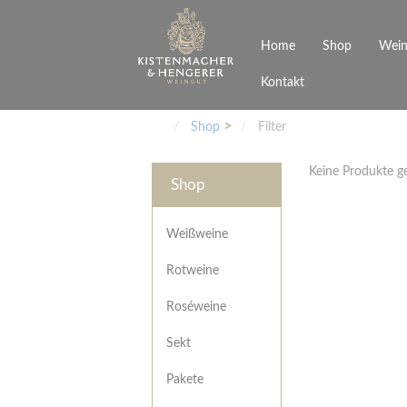
Home
Shop
Wein
Kontakt
Weinarten
Philosophie
Höchs
R
Junges Schwaben
Veranstaltungen
Shop
Filter
Weißweine
Rotweine
Keine Produkte 
Roséweine
Shop
Sekt
Pakete
Präsentkarton
Weißweine
Gutscheine
Rotweine
Besonderheiten
Roséweine
Sekt
Pakete