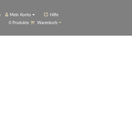
e
Mein Konto
Hilfe
0 Produkte
Warenkorb
ngerer
Historie
Anmelden
name vergessen?
vergessen?
Warenkorb anzeigen
ewsletter
eren (Neukunde)
r Newsletter
ter