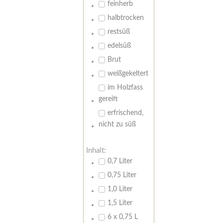
feinherb
halbtrocken
restsüß
edelsüß
Brut
weißgekeltert
im Holzfass
gereift
erfrischend,
nicht zu süß
Inhalt:
0,7 Liter
0,75 Liter
1,0 Liter
1,5 Liter
6 x 0,75 L