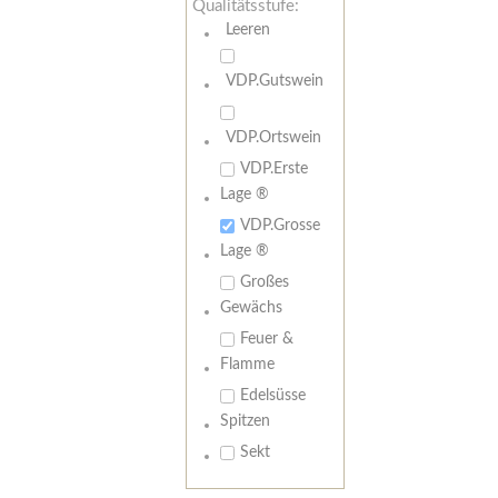
Qualitätsstufe:
Leeren
VDP.Gutswein
VDP.Ortswein
VDP.Erste
Lage ®
VDP.Grosse
Lage ®
Großes
Gewächs
Feuer &
Flamme
Edelsüsse
Spitzen
Sekt