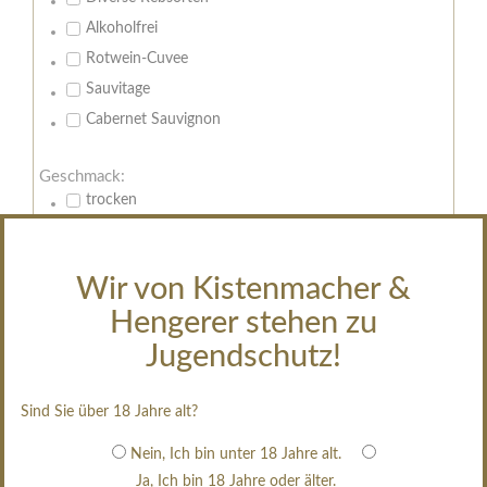
Alkoholfrei
Rotwein-Cuvee
Sauvitage
Cabernet Sauvignon
Geschmack:
trocken
feinherb
halbtrocken
Wir von Kistenmacher &
restsüß
Hengerer stehen zu
edelsüß
Jugendschutz!
Brut
weißgekeltert
Sind Sie über 18 Jahre alt?
im Holzfass gereift
erfrischend, nicht zu süß
Nein, Ich bin unter 18 Jahre alt.
Ja, Ich bin 18 Jahre oder älter.