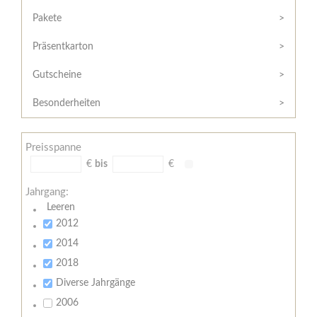
Hilfe
Kunde?
/
Pakete
Registrieren
Support
Präsentkarton
Meine
Widerrufsrecht
Bestellung
Gutscheine
Widerrufsformular
AGB
Besonderheiten
Lieferungs-
und
Preisspanne
Zahlungsbedingungen
€
bis
€
Jahrgang:
Leeren
2012
2014
2018
Diverse Jahrgänge
2006