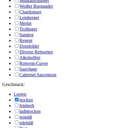
Muskattrollinger
Weißer Burgunder
Chardonnay
Lemberger
Merlot
Trollinger
Samtrot
Regent
Dornfelder
Diverse Rebsorten
Alkoholfrei
Rotwein-Cuvee
Sauvitage
Cabernet Sauvignon
Geschmack:
Leeren
trocken
feinherb
halbtrocken
restsüß
edelsüß