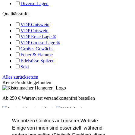
Diverse Lagen
Qualitätsstufe:
VDP.Gutswein
VDP.Ortswein
VDP.Erste Lage ®
VDP.Grosse Lage ®
Großes Gewächs
Feuer & Flamme
Edelsüsse Spitzen
Sekt
Alles zurücksetzen
Keine Produkte gefunden
Ab 250 € Warenwert versandkostenfrei bestellen
Unsere Öffnungszeiten
Montag
Nach Absprache!
Wir nutzen Cookies auf unserer Website.
Dienstag
Nach Absprache!
Einige von ihnen sind essenziell, während
Mittwoch
Nach Absprache!