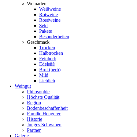
Weinarten
Weißweine
Rotweine
Roséweine
Sekt
Pakete
Besonderheiten
Geschmack
Trocken
Halbtrocken
Feinherb
Edelsüß
Brut (herb)
Mild
Lieblich
Weingut
Philosophie
Höchste Qualität
Region
Bodenbeschaffenheit
Familie Hengerer
Historie
Junges Schwaben
Partner
Galerie