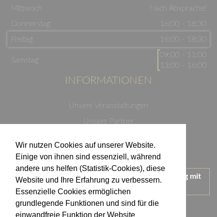
Mittwoch
Nach Absprache!
Donnerstag
16:00 - 18:30
Freitag
16:00 - 18:30
09:00 - 11:00
Samstag
13:00 - 16:00
INFORMATIONEN
Unsere Veranstaltungen
Unsere Partner
Datenschutzerklärung
Wir nutzen Cookies auf unserer Website.
Impressum
Einige von ihnen sind essenziell, während
andere uns helfen (Statistik-Cookies), diese
Wir treten für einen verantwortungsvollen Umgang mit
Website und Ihre Erfahrung zu verbessern.
Alkohol ein.
Essenzielle Cookies ermöglichen
KONTAKT
grundlegende Funktionen und sind für die
einwandfreie Funktion der Website