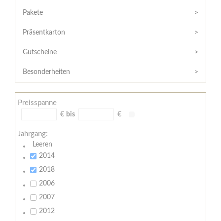
Hilfe
Kunde?
/
Pakete
Registrieren
Support
Präsentkarton
Meine
Widerrufsrecht
Bestellung
Gutscheine
Widerrufsformular
AGB
Besonderheiten
Lieferungs-
und
Preisspanne
Zahlungsbedingungen
€
bis
€
Jahrgang:
Leeren
2014
2018
2006
2007
2012