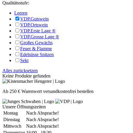
Qualitätsstufe:
Leeren
VDP.Gutswein
VDP.Ortswein
VDP.Erste Lage ®
VDP.Grosse Lage ®
Großes Gewächs
Feuer & Flamme
Edelsüsse Spitzen
Sekt
Alles zurücksetzen
Keine Produkte gefunden
Ab 250 € Warenwert versandkostenfrei bestellen
Unsere Öffnungszeiten
Montag
Nach Absprache!
Dienstag
Nach Absprache!
Mittwoch
Nach Absprache!
Donnerstag
16:00 - 18:30