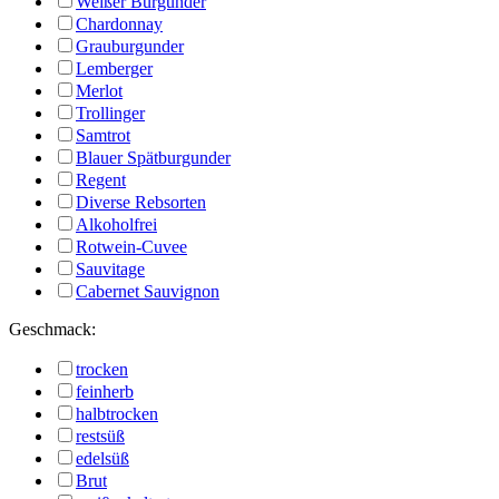
Weißer Burgunder
Chardonnay
Grauburgunder
Lemberger
Merlot
Trollinger
Samtrot
Blauer Spätburgunder
Regent
Diverse Rebsorten
Alkoholfrei
Rotwein-Cuvee
Sauvitage
Cabernet Sauvignon
Geschmack:
trocken
feinherb
halbtrocken
restsüß
edelsüß
Brut