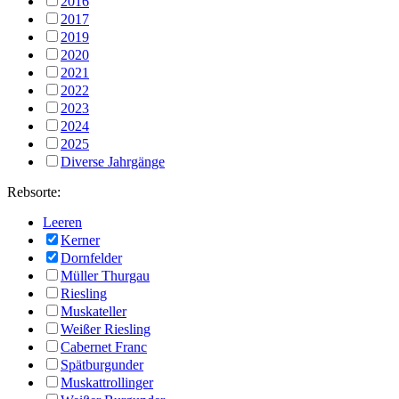
2016
2017
2019
2020
2021
2022
2023
2024
2025
Diverse Jahrgänge
Rebsorte:
Leeren
Kerner
Dornfelder
Müller Thurgau
Riesling
Muskateller
Weißer Riesling
Cabernet Franc
Spätburgunder
Muskattrollinger