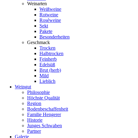
Weinarten
Weißweine
Rotweine
Roséweine
Sekt
Pakete
Besonderheiten
Geschmack
Trocken
Halbtrocken
Feinherb
Edelsüß
Brut (herb)
Mild
Lieblich
Weingut
Philosophie
Höchste Qualität
Region
Bodenbeschaffenheit
Familie Hengerer
Historie
Junges Schwaben
Partner
Galerie