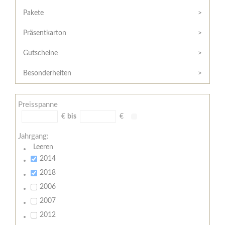
Hilfe
Kunde?
/
Pakete
Registrieren
Support
Präsentkarton
Meine
Widerrufsrecht
Bestellung
Gutscheine
Widerrufsformular
AGB
Besonderheiten
Lieferungs-
und
Preisspanne
Zahlungsbedingungen
€
bis
€
Jahrgang:
Leeren
2014
2018
2006
2007
2012