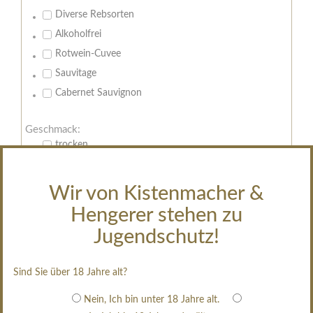
Diverse Rebsorten
Alkoholfrei
Rotwein-Cuvee
Sauvitage
Cabernet Sauvignon
Geschmack:
trocken
feinherb
halbtrocken
Wir von Kistenmacher &
restsüß
Hengerer stehen zu
edelsüß
Jugendschutz!
Brut
weißgekeltert
Sind Sie über 18 Jahre alt?
im Holzfass gereift
Nein, Ich bin unter 18 Jahre alt.
erfrischend, nicht zu süß