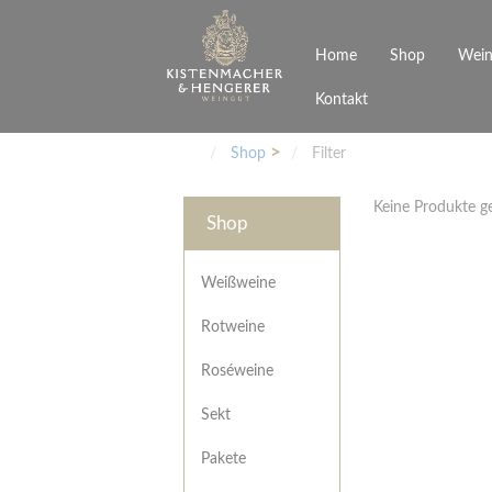
Home
Shop
Wein
Kontakt
Weinarten
Philosophie
Höchs
R
Junges Schwaben
Veranstaltungen
Shop
Filter
Weißweine
Rotweine
Keine Produkte 
Roséweine
Shop
Sekt
Pakete
Präsentkarton
Weißweine
Gutscheine
Rotweine
Besonderheiten
Roséweine
Sekt
Pakete