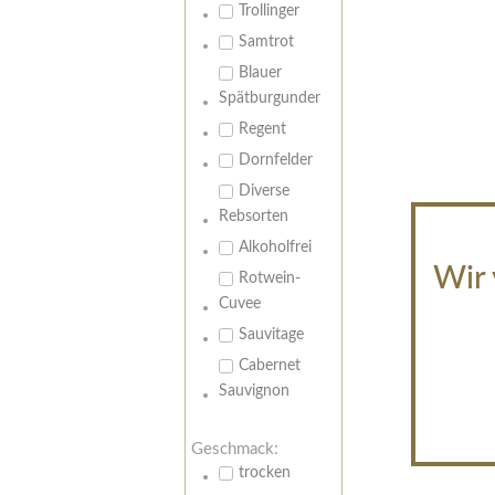
Trollinger
Samtrot
Blauer
Spätburgunder
Regent
Dornfelder
Diverse
Rebsorten
Alkoholfrei
Wir 
Rotwein-
Cuvee
Sauvitage
Cabernet
Sauvignon
Geschmack:
trocken