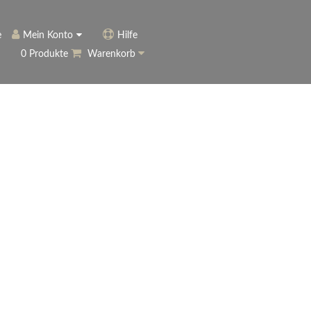
e
Mein Konto
Hilfe
0 Produkte
Warenkorb
ngerer
Historie
Anmelden
name vergessen?
vergessen?
Warenkorb anzeigen
ewsletter
eren (Neukunde)
r Newsletter
ter