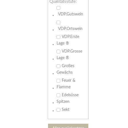
Qualitätsstufe:
VDP.Gutswein
VDP.Ortswein
VDP.Erste
Lage ®
VDP.Grosse
Lage ®
Großes
Gewächs
Feuer &
Flamme
Edelsüsse
Spitzen
Sekt