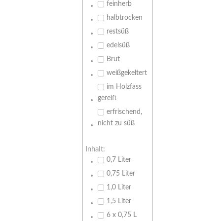
feinherb
halbtrocken
restsüß
edelsüß
Brut
weißgekeltert
im Holzfass
gereift
erfrischend,
nicht zu süß
Inhalt:
0,7 Liter
0,75 Liter
1,0 Liter
1,5 Liter
6 x 0,75 L