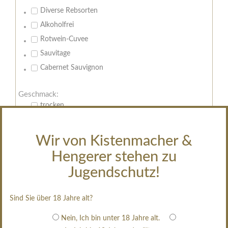
Diverse Rebsorten
Alkoholfrei
Rotwein-Cuvee
Sauvitage
Cabernet Sauvignon
Geschmack:
trocken
feinherb
halbtrocken
Wir von Kistenmacher &
restsüß
Hengerer stehen zu
edelsüß
Jugendschutz!
Brut
weißgekeltert
Sind Sie über 18 Jahre alt?
im Holzfass gereift
Nein, Ich bin unter 18 Jahre alt.
erfrischend, nicht zu süß