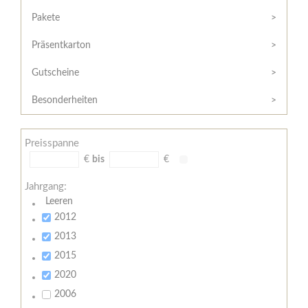
Hilfe
Kunde?
/
Pakete
Registrieren
Support
Präsentkarton
Meine
Widerrufsrecht
Bestellung
Gutscheine
Widerrufsformular
AGB
Besonderheiten
Lieferungs-
und
Preisspanne
Zahlungsbedingungen
€
bis
€
Jahrgang:
Leeren
2012
2013
2015
2020
2006