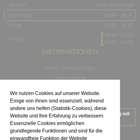
Mittwoch
Nach Absprache!
Donnerstag
16:00 - 18:30
Freitag
16:00 - 18:30
09:00 - 11:00
Samstag
13:00 - 16:00
INFORMATIONEN
Unsere Veranstaltungen
Unsere Partner
Datenschutzerklärung
Wir nutzen Cookies auf unserer Website.
Impressum
Einige von ihnen sind essenziell, während
andere uns helfen (Statistik-Cookies), diese
Wir treten für einen verantwortungsvollen Umgang mit
Website und Ihre Erfahrung zu verbessern.
Alkohol ein.
Essenzielle Cookies ermöglichen
KONTAKT
grundlegende Funktionen und sind für die
einwandfreie Funktion der Website