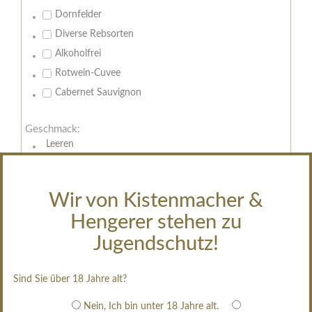
Dornfelder
Diverse Rebsorten
Alkoholfrei
Rotwein-Cuvee
Cabernet Sauvignon
Geschmack:
Leeren
trocken
feinherb
Wir von Kistenmacher &
halbtrocken
Hengerer stehen zu
restsüß
edelsüß
Jugendschutz!
Brut
weißgekeltert
Sind Sie über 18 Jahre alt?
im Holzfass gereift
Nein, Ich bin unter 18 Jahre alt.