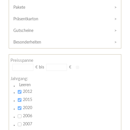
Hilfe
Kunde?
/
Pakete
Registrieren
Support
Präsentkarton
Meine
Widerrufsrecht
Bestellung
Gutscheine
Widerrufsformular
AGB
Besonderheiten
Lieferungs-
und
Preisspanne
Zahlungsbedingungen
€
bis
€
Jahrgang:
Leeren
2012
2015
2020
2006
2007