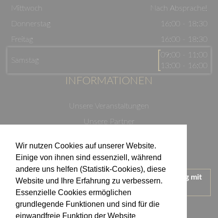
Mittwoch
Nach Absprache!
Donnerstag
16:00 - 18:30
Freitag
16:00 - 18:30
09:00 - 11:00
Samstag
13:00 - 16:00
INFORMATIONEN
Unsere Veranstaltungen
Unsere Partner
Datenschutzerklärung
Wir nutzen Cookies auf unserer Website.
Impressum
Einige von ihnen sind essenziell, während
andere uns helfen (Statistik-Cookies), diese
Wir treten für einen verantwortungsvollen Umgang mit
Website und Ihre Erfahrung zu verbessern.
Alkohol ein.
Essenzielle Cookies ermöglichen
KONTAKT
grundlegende Funktionen und sind für die
einwandfreie Funktion der Website