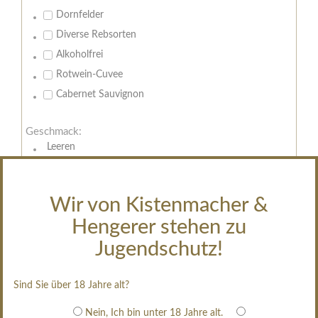
Dornfelder
Diverse Rebsorten
Alkoholfrei
Rotwein-Cuvee
Cabernet Sauvignon
Geschmack:
Leeren
trocken
feinherb
Wir von Kistenmacher &
halbtrocken
Hengerer stehen zu
restsüß
edelsüß
Jugendschutz!
Brut
weißgekeltert
Sind Sie über 18 Jahre alt?
im Holzfass gereift
Nein, Ich bin unter 18 Jahre alt.