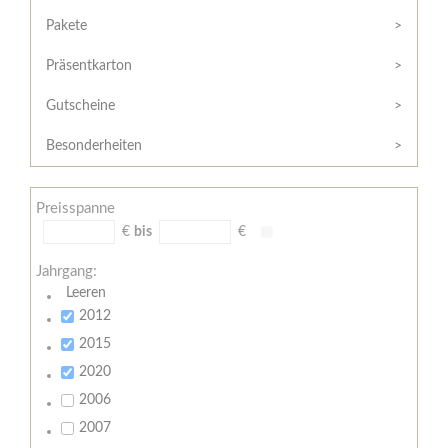
Hilfe
Kunde?
/
Pakete
Registrieren
Support
Präsentkarton
Meine
Widerrufsrecht
Bestellung
Gutscheine
Widerrufsformular
AGB
Besonderheiten
Lieferungs-
und
Preisspanne
Zahlungsbedingungen
€
bis
€
Jahrgang:
Leeren
2012
2015
2020
2006
2007