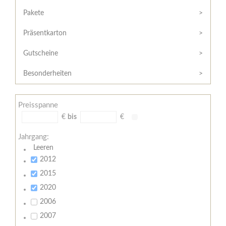
Hilfe
Kunde?
/
Pakete
Registrieren
Support
Präsentkarton
Meine
Widerrufsrecht
Bestellung
Gutscheine
Widerrufsformular
AGB
Besonderheiten
Lieferungs-
und
Preisspanne
Zahlungsbedingungen
€
bis
€
Jahrgang:
Leeren
2012
2015
2020
2006
2007