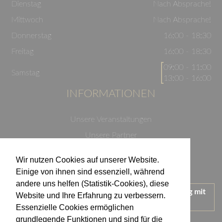
Dienstag
Nach Absprache!
Mittwoch
Nach Absprache!
Donnerstag
16:00 - 18:30
Freitag
16:00 - 18:30
09:00 - 11:00
Samstag
13:00 - 16:00
INFORMATIONEN
Unsere Veranstaltungen
Unsere Partner
Datenschutzerklärung
Wir nutzen Cookies auf unserer Website.
Impressum
Einige von ihnen sind essenziell, während
andere uns helfen (Statistik-Cookies), diese
Wir treten für einen verantwortungsvollen Umgang mit
Website und Ihre Erfahrung zu verbessern.
Alkohol ein.
Essenzielle Cookies ermöglichen
KONTAKT
grundlegende Funktionen und sind für die