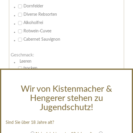
Dornfelder
Diverse Rebsorten
Alkoholfrei
Rotwein-Cuvee
Cabernet Sauvignon
Geschmack:
Leeren
trocken
feinherb
halbtrocken
Wir von Kistenmacher &
restsüß
Hengerer stehen zu
edelsüß
Jugendschutz!
Brut
weißgekeltert
Sind Sie über 18 Jahre alt?
im Holzfass gereift