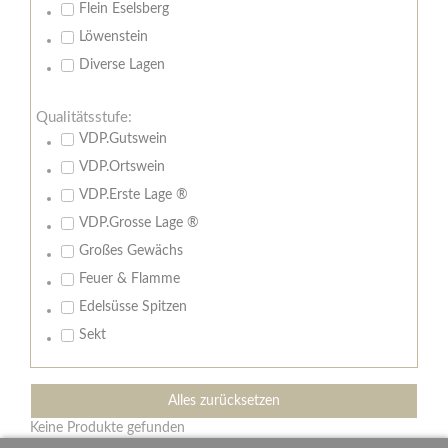
Flein Eselsberg
Löwenstein
Diverse Lagen
Qualitätsstufe:
VDP.Gutswein
VDP.Ortswein
VDP.Erste Lage ®
VDP.Grosse Lage ®
Großes Gewächs
Feuer & Flamme
Edelsüsse Spitzen
Sekt
Alles zurücksetzen
Keine Produkte gefunden