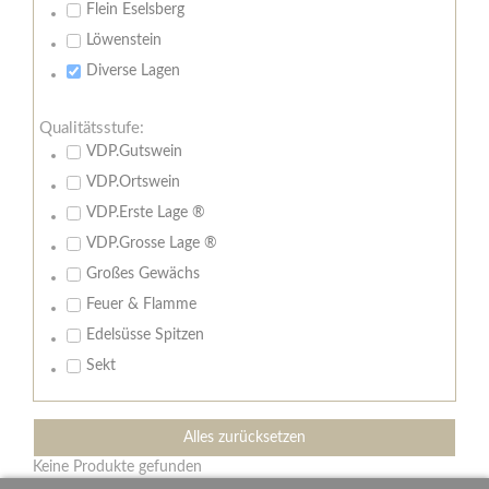
Flein Eselsberg
Löwenstein
Diverse Lagen
Qualitätsstufe:
VDP.Gutswein
VDP.Ortswein
VDP.Erste Lage ®
VDP.Grosse Lage ®
Großes Gewächs
Feuer & Flamme
Edelsüsse Spitzen
Sekt
Alles zurücksetzen
Keine Produkte gefunden