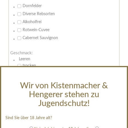
Dornfelder
Diverse Rebsorten
Alkoholfrei
Rotwein-Cuvee
Cabernet Sauvignon
Geschmack:
Leeren
trocken
feinherb
halbtrocken
Wir von Kistenmacher &
restsüß
Hengerer stehen zu
edelsüß
Jugendschutz!
Brut
weißgekeltert
Sind Sie über 18 Jahre alt?
im Holzfass gereift