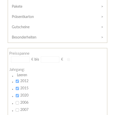
Hilfe
Kunde?
/
Pakete
Registrieren
Support
Präsentkarton
Meine
Widerrufsrecht
Bestellung
Gutscheine
Widerrufsformular
AGB
Besonderheiten
Lieferungs-
und
Preisspanne
Zahlungsbedingungen
€
bis
€
Jahrgang:
Leeren
2012
2015
2020
2006
2007