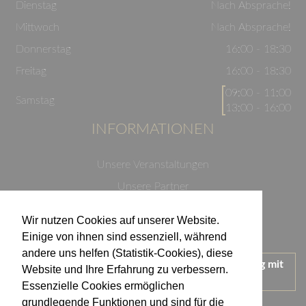
Dienstag
Nach Absprache!
Mittwoch
Nach Absprache!
Donnerstag
16:00 - 18:30
Freitag
16:00 - 18:30
09:00 - 11:00
Samstag
13:00 - 16:00
INFORMATIONEN
Unsere Veranstaltungen
Unsere Partner
Datenschutzerklärung
Wir nutzen Cookies auf unserer Website.
Impressum
Einige von ihnen sind essenziell, während
andere uns helfen (Statistik-Cookies), diese
Wir treten für einen verantwortungsvollen Umgang mit
Website und Ihre Erfahrung zu verbessern.
Alkohol ein.
Essenzielle Cookies ermöglichen
KONTAKT
grundlegende Funktionen und sind für die