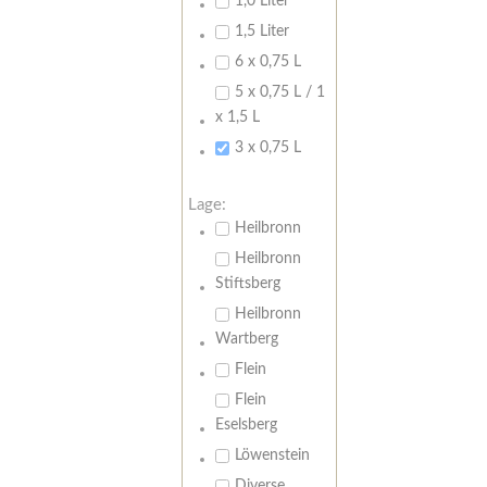
1,0 Liter
1,5 Liter
6 x 0,75 L
5 x 0,75 L / 1
x 1,5 L
3 x 0,75 L
Lage:
Heilbronn
Heilbronn
Stiftsberg
Heilbronn
Wartberg
Flein
Flein
Eselsberg
Löwenstein
Diverse