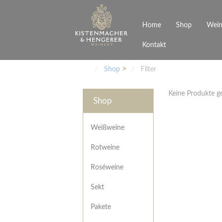
Home
Shop
Wein
Kontakt
Weinarten
Philosophie
Höchs
R
Junges Schwaben
Veranstaltungen
Shop
Filter
Weißweine
Rotweine
Keine Produkte 
Roséweine
Shop
Sekt
Pakete
Präsentkarton
Weißweine
Gutscheine
Rotweine
Besonderheiten
Roséweine
Sekt
Pakete