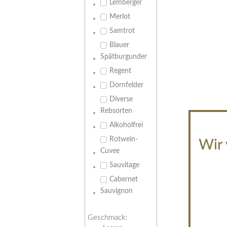
Lemberger
Merlot
Samtrot
Blauer
Spätburgunder
Regent
Dornfelder
Diverse
Rebsorten
Alkoholfrei
Rotwein-
Wir 
Cuvee
Sauvitage
Cabernet
Sauvignon
Geschmack: