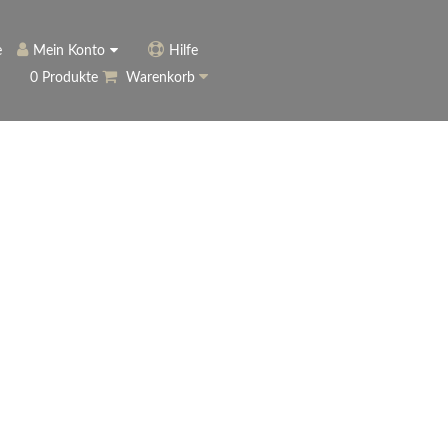
e
Mein Konto
Hilfe
0 Produkte
Warenkorb
ngerer
Historie
Anmelden
name vergessen?
vergessen?
Warenkorb anzeigen
ewsletter
eren (Neukunde)
r Newsletter
ter