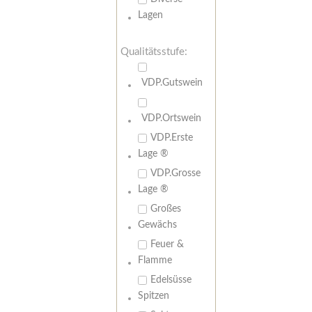
Lagen
Qualitätsstufe:
VDP.Gutswein
VDP.Ortswein
VDP.Erste
Lage ®
VDP.Grosse
Lage ®
Großes
Gewächs
Feuer &
Flamme
Edelsüsse
Spitzen