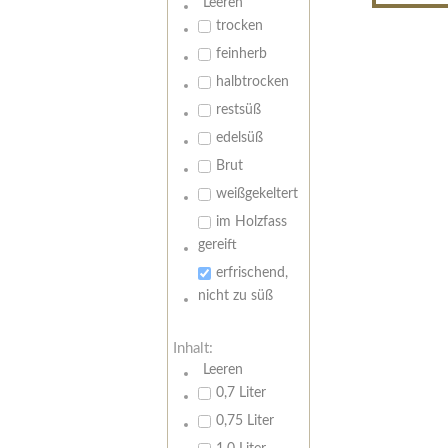
Leeren
trocken
feinherb
halbtrocken
restsüß
edelsüß
Brut
weißgekeltert
im Holzfass
gereift
erfrischend,
nicht zu süß
Inhalt:
Leeren
0,7 Liter
0,75 Liter