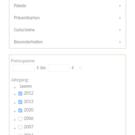
Hilfe
Kunde?
Pakete
/
Registrieren
Support
Präsentkarton
Meine
Widerrufsrecht
Bestellung
Gutscheine
Widerrufsformular
AGB
Besonderheiten
Lieferungs-
und
Preisspanne
Zahlungsbedingungen
€
bis
€
Jahrgang:
Leeren
2012
2013
2020
2006
2007