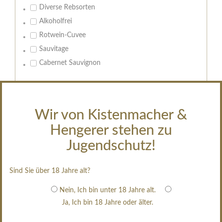
Diverse Rebsorten
Alkoholfrei
Rotwein-Cuvee
Sauvitage
Cabernet Sauvignon
Geschmack:
trocken
Wir von Kistenmacher &
feinherb
Hengerer stehen zu
halbtrocken
restsüß
Jugendschutz!
edelsüß
Brut
Sind Sie über 18 Jahre alt?
weißgekeltert
Nein, Ich bin unter 18 Jahre alt.
im Holzfass gereift
Ja, Ich bin 18 Jahre oder älter.
erfrischend, nicht zu süß