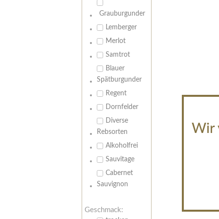
Grauburgunder
Lemberger
Merlot
Samtrot
Blauer
Spätburgunder
Regent
Dornfelder
Diverse
Wir 
Rebsorten
Alkoholfrei
Sauvitage
Cabernet
Sauvignon
Geschmack: