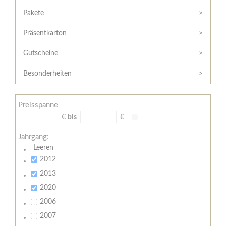
Hilfe
Kunde?
/
Pakete
Registrieren
Support
Präsentkarton
Meine
Widerrufsrecht
Bestellung
Gutscheine
Widerrufsformular
AGB
Besonderheiten
Lieferungs-
und
Preisspanne
Zahlungsbedingungen
€
bis
€
Jahrgang:
Leeren
2012
2013
2020
2006
2007