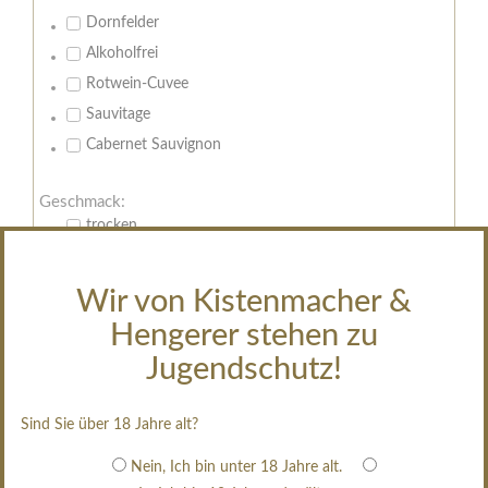
Dornfelder
Alkoholfrei
Rotwein-Cuvee
Sauvitage
Cabernet Sauvignon
Geschmack:
trocken
feinherb
halbtrocken
Wir von Kistenmacher &
restsüß
Hengerer stehen zu
edelsüß
Jugendschutz!
Brut
weißgekeltert
Sind Sie über 18 Jahre alt?
im Holzfass gereift
Nein, Ich bin unter 18 Jahre alt.
erfrischend, nicht zu süß