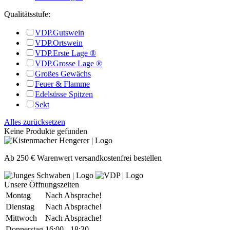
Qualitätsstufe:
VDP.Gutswein
VDP.Ortswein
VDP.Erste Lage ®
VDP.Grosse Lage ®
Großes Gewächs
Feuer & Flamme
Edelsüsse Spitzen
Sekt
Alles zurücksetzen
Keine Produkte gefunden
Ab 250 € Warenwert versandkostenfrei bestellen
Unsere Öffnungszeiten
Montag
Nach Absprache!
Dienstag
Nach Absprache!
Mittwoch
Nach Absprache!
Donnerstag
16:00 - 18:30