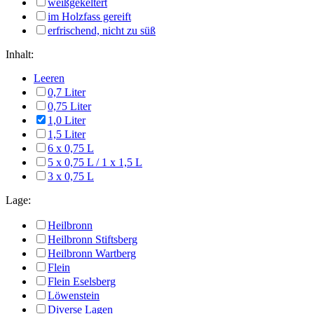
weißgekeltert
im Holzfass gereift
erfrischend, nicht zu süß
Inhalt:
Leeren
0,7 Liter
0,75 Liter
1,0 Liter
1,5 Liter
6 x 0,75 L
5 x 0,75 L / 1 x 1,5 L
3 x 0,75 L
Lage:
Heilbronn
Heilbronn Stiftsberg
Heilbronn Wartberg
Flein
Flein Eselsberg
Löwenstein
Diverse Lagen