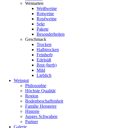
Weinarten
Weißweine
Rotweine
Roséweine
Sekt
Pakete
Besonderheiten
Geschmack
Trocken
Halbtrocken
Feinherb
Edelsüß
Brut (herb)
Mild
Lieblich
Weingut
Philosophie
Höchste Qualität
Region
Bodenbeschaffenheit
Familie Hengerer
Historie
Junges Schwaben
Partner
Galerie