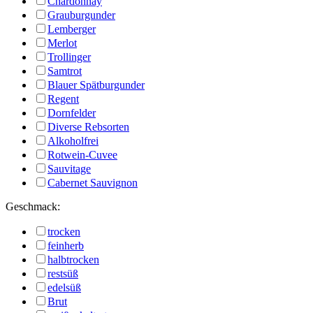
Chardonnay
Grauburgunder
Lemberger
Merlot
Trollinger
Samtrot
Blauer Spätburgunder
Regent
Dornfelder
Diverse Rebsorten
Alkoholfrei
Rotwein-Cuvee
Sauvitage
Cabernet Sauvignon
Geschmack:
trocken
feinherb
halbtrocken
restsüß
edelsüß
Brut