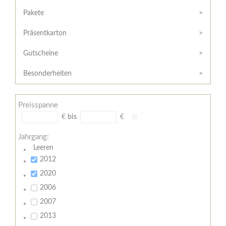
Hilfe
Kunde?
/
Pakete
Registrieren
Support
Präsentkarton
Meine
Widerrufsrecht
Bestellung
Gutscheine
Widerrufsformular
AGB
Besonderheiten
Lieferungs-
und
Preisspanne
Zahlungsbedingungen
€
bis
€
Jahrgang:
Leeren
2012
2020
2006
2007
2013