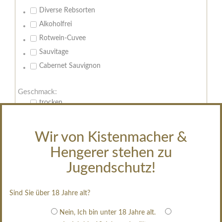
Diverse Rebsorten
Alkoholfrei
Rotwein-Cuvee
Sauvitage
Cabernet Sauvignon
Geschmack:
trocken
feinherb
halbtrocken
Wir von Kistenmacher &
restsüß
Hengerer stehen zu
edelsüß
Jugendschutz!
Brut
weißgekeltert
Sind Sie über 18 Jahre alt?
im Holzfass gereift
Nein, Ich bin unter 18 Jahre alt.
erfrischend, nicht zu süß