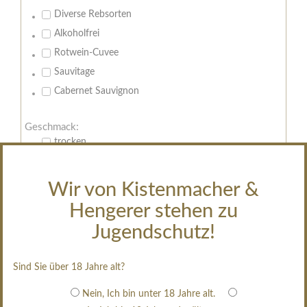
Diverse Rebsorten
Alkoholfrei
Rotwein-Cuvee
Sauvitage
Cabernet Sauvignon
Geschmack:
trocken
feinherb
halbtrocken
Wir von Kistenmacher &
restsüß
Hengerer stehen zu
edelsüß
Jugendschutz!
Brut
weißgekeltert
Sind Sie über 18 Jahre alt?
im Holzfass gereift
Nein, Ich bin unter 18 Jahre alt.
erfrischend, nicht zu süß