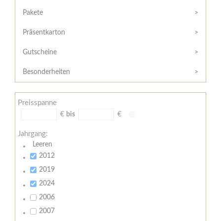
Hilfe
Kunde?
/
Pakete
Registrieren
Support
Präsentkarton
Meine
Widerrufsrecht
Bestellung
Gutscheine
Widerrufsformular
AGB
Besonderheiten
Lieferungs-
und
Preisspanne
Zahlungsbedingungen
€
bis
€
Jahrgang:
Leeren
2012
2019
2024
2006
2007