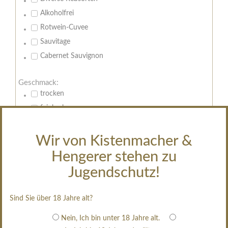
Alkoholfrei
Rotwein-Cuvee
Sauvitage
Cabernet Sauvignon
Geschmack:
trocken
feinherb
halbtrocken
restsüß
Wir von Kistenmacher &
edelsüß
Hengerer stehen zu
Brut
Jugendschutz!
weißgekeltert
im Holzfass gereift
Sind Sie über 18 Jahre alt?
erfrischend, nicht zu süß
Nein, Ich bin unter 18 Jahre alt.