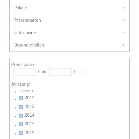
Hilfe
Kunde?
/
Pakete
Registrieren
Support
Präsentkarton
Meine
Widerrufsrecht
Bestellung
Gutscheine
Widerrufsformular
AGB
Besonderheiten
Lieferungs-
und
Preisspanne
Zahlungsbedingungen
€
bis
€
Jahrgang:
Leeren
2012
2013
2014
2015
2019